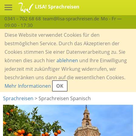
LISA! Sprachreisen
0341 - 702 68 68
team@lisa-sprachreisen.de
Mo - Fr —
09:00 - 17:30
Diese Website verwendet Cookies für den
bestmöglichen Service. Durch das Akzeptieren der
Cookies stimmen Sie einer Datenverarbeitung zu. Sie
können dies auch hier
ablehnen
und Ihre Einwilligung
jederzeit mit zukünftiger Wirkung widerrufen, wir
beschränken uns dann auf die wesentlichen Cookies.
Mehr Informationen
OK
Sprachreisen
> Sprachreisen Spanisch