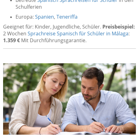
Betreute
Spanisch Sprachreisen für Schüler
in den
Schulferien
Europa:
Spanien
,
Teneriffa
Geeignet für: Kinder, Jugendliche, Schüler.
Preisbeispiel:
2 Wochen
Sprachreise Spanisch für Schüler in Málaga
:
1.359 €
Mit Durchführungsgarantie.