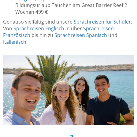
Bildungsurlaub Tauchen am Great Barrier Reef 2
Wochen 499 €
Genauso vielfältig sind unsere
Sprachreisen für Schüler
:
Von
Sprachreisen Englisch
in über
Sprachreisen
Französisch
bis hin zu
Sprachreisen Spanisch
und
Italienisch
.