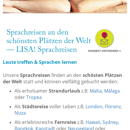
Leute treffen & Sprachen lernen
Unsere
Sprachreisen
finden an den
schösten Plätzen
der Welt
statt und können vielfältig gebucht werden:
Als erholsamer
Strandurlaub
z.B.
Malta
,
Málaga
oder
Tropea
Als
Städtereise
voller Leben z.B.
London
,
Florenz
,
Nizza
Als erlebnisreiche
Fernreise
z.B.
Hawaii
,
Sydney
,
Bangkok
,
Kapstadt
oder
Neuseeland
oder