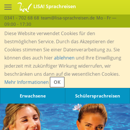
LISA! Sprachreisen
0341 - 702 68 68
team@lisa-sprachreisen.de
Mo - Fr —
09:00 - 17:30
Diese Website verwendet Cookies für den
bestmöglichen Service. Durch das Akzeptieren der
Cookies stimmen Sie einer Datenverarbeitung zu. Sie
können dies auch hier
ablehnen
und Ihre Einwilligung
jederzeit mit zukünftiger Wirkung widerrufen, wir
beschränken uns dann auf die wesentlichen Cookies.
Mehr Informationen
OK
Erwachsene
Schülersprachreisen