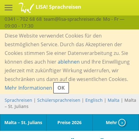
LISA! Sprachreisen
0341 - 702 68 68
team@lisa-sprachreisen.de
Mo - Fr —
09:00 - 17:30
Diese Website verwendet Cookies für den
bestmöglichen Service. Durch das Akzeptieren der
Cookies stimmen Sie einer Datenverarbeitung zu. Sie
können dies auch hier
ablehnen
und Ihre Einwilligung
jederzeit mit zukünftiger Wirkung widerrufen, wir
beschränken uns dann auf die wesentlichen Cookies.
Mehr Informationen
OK
Sprachreisen
|
Schülersprachreisen
|
Englisch
|
Malta
| Malta
– St. Julians
Malta – St. Julians
Preise 2026
Mehr
›