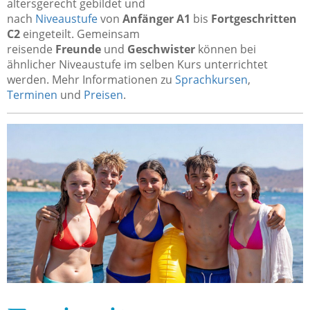
altersgerecht gebildet und
nach
Niveaustufe
von
Anfänger A1
bis
Fortgeschritten
C2
eingeteilt. Gemeinsam
reisende
Freunde
und
Geschwister
können bei
ähnlicher Niveaustufe im selben Kurs unterrichtet
werden.
Mehr Informationen zu
Sprachkursen
,
Terminen
und
Preisen
.