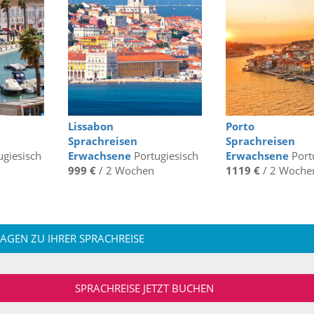
Lissabon
Porto
Sprachreisen
Sprachreisen
giesisch
Erwachsene
Portugiesisch
Erwachsene
Port
999 €
/ 2 Wochen
1119 €
/ 2 Woche
RAGEN ZU IHRER SPRACHREISE
SPRACHREISE JETZT BUCHEN