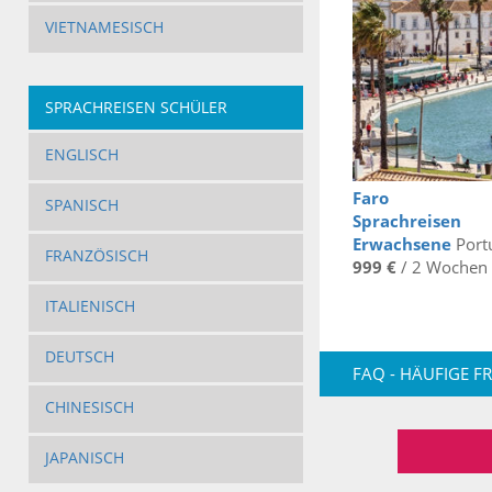
VIETNAMESISCH
SPRACHREISEN SCHÜLER
ENGLISCH
Faro
SPANISCH
Sprachreisen
Erwachsene
Portu
FRANZÖSISCH
999 €
/ 2 Wochen
ITALIENISCH
DEUTSCH
FAQ - HÄUFIGE F
CHINESISCH
JAPANISCH