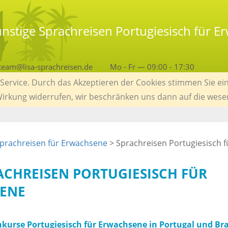
nstige Sprachreisen Portugiesisch für E
team@lisa-sprachreisen.de
Mo - Fr — 09:00 - 17:30
ervice. Durch das Akzeptieren der Cookies stimmen Sie ein
 Wirkung widerrufen, wir beschränken uns dann auf die wese
prachreisen für Erwachsene
>
Sprachreisen Portugiesisch f
RACHREISEN PORTUGIESISCH FÜR
ENE
kurse Portugiesisch für Erwachsene in Portugal und Bra