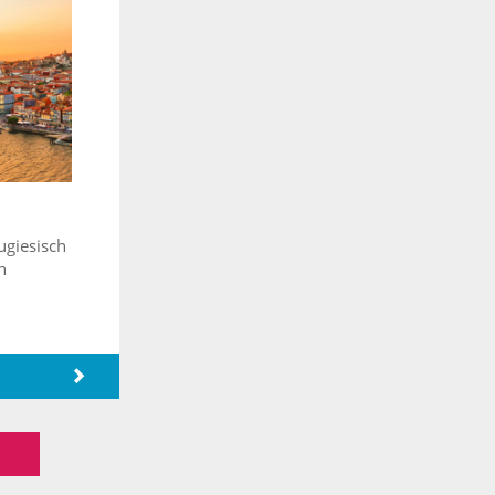
ugiesisch
n