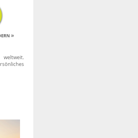
weltweit.
rsönliches