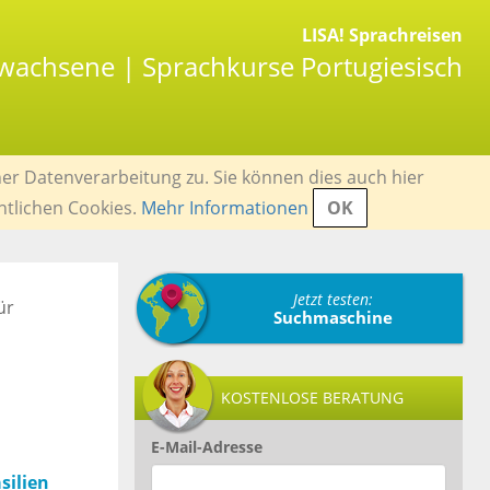
LISA! Sprachreisen
rwachsene | Sprachkurse Portugiesisch
er Datenverarbeitung zu. Sie können dies auch hier
ntlichen Cookies.
Mehr Informationen
OK
Jetzt testen:
ür
Suchmaschine
KOSTENLOSE BERATUNG
E-Mail-Adresse
silien