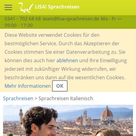
LISA! Sprachreisen
0341 - 702 68 68
team@lisa-sprachreisen.de
Mo - Fr —
09:00 - 17:30
Diese Website verwendet Cookies für den
bestmöglichen Service. Durch das Akzeptieren der
Cookies stimmen Sie einer Datenverarbeitung zu. Sie
können dies auch hier
ablehnen
und Ihre Einwilligung
jederzeit mit zukünftiger Wirkung widerrufen, wir
beschränken uns dann auf die wesentlichen Cookies.
Mehr Informationen
OK
Sprachreisen
> Sprachreisen Italienisch