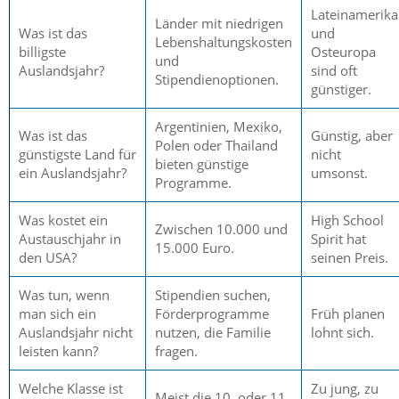
Lateinamerika
Länder mit niedrigen
Was ist das
und
Lebenshaltungskosten
billigste
Osteuropa
und
Auslandsjahr?
sind oft
Stipendienoptionen.
günstiger.
Argentinien, Mexiko,
Was ist das
Günstig, aber
Polen oder Thailand
günstigste Land für
nicht
bieten günstige
ein Auslandsjahr?
umsonst.
Programme.
Was kostet ein
High School
Zwischen 10.000 und
Austauschjahr in
Spirit hat
15.000 Euro.
den USA?
seinen Preis.
Was tun, wenn
Stipendien suchen,
man sich ein
Förderprogramme
Früh planen
Auslandsjahr nicht
nutzen, die Familie
lohnt sich.
leisten kann?
fragen.
Welche Klasse ist
Zu jung, zu
Meist die 10. oder 11.