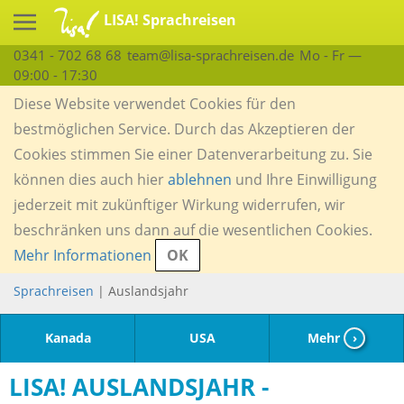
LISA! Sprachreisen
0341 - 702 68 68
team@lisa-sprachreisen.de
Mo - Fr —
09:00 - 17:30
Diese Website verwendet Cookies für den
bestmöglichen Service. Durch das Akzeptieren der
Cookies stimmen Sie einer Datenverarbeitung zu. Sie
können dies auch hier
ablehnen
und Ihre Einwilligung
jederzeit mit zukünftiger Wirkung widerrufen, wir
beschränken uns dann auf die wesentlichen Cookies.
Mehr Informationen
OK
Sprachreisen
| Auslandsjahr
Kanada
USA
Mehr
›
LISA! AUSLANDSJAHR -