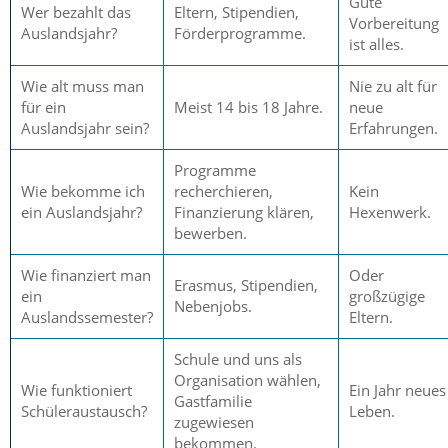
Gute
Wer bezahlt das
Eltern, Stipendien,
Vorbereitung
Auslandsjahr?
Förderprogramme.
ist alles.
Wie alt muss man
Nie zu alt für
für ein
Meist 14 bis 18 Jahre.
neue
Auslandsjahr sein?
Erfahrungen.
Programme
Wie bekomme ich
recherchieren,
Kein
ein Auslandsjahr?
Finanzierung klären,
Hexenwerk.
bewerben.
Wie finanziert man
Oder
Erasmus, Stipendien,
ein
großzügige
Nebenjobs.
Auslandssemester?
Eltern.
Schule und uns als
Organisation wählen,
Wie funktioniert
Ein Jahr neues
Gastfamilie
Schüleraustausch?
Leben.
zugewiesen
bekommen.