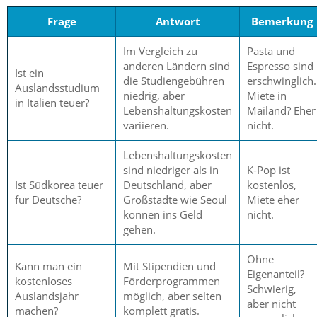
Frage
Antwort
Bemerkung
Im Vergleich zu
Pasta und
anderen Ländern sind
Espresso sind
Ist ein
die Studiengebühren
erschwinglich.
Auslandsstudium
niedrig, aber
Miete in
in Italien teuer?
Lebenshaltungskosten
Mailand? Eher
variieren.
nicht.
Lebenshaltungskosten
sind niedriger als in
K-Pop ist
Ist Südkorea teuer
Deutschland, aber
kostenlos,
für Deutsche?
Großstädte wie Seoul
Miete eher
können ins Geld
nicht.
gehen.
Ohne
Kann man ein
Mit Stipendien und
Eigenanteil?
kostenloses
Förderprogrammen
Schwierig,
Auslandsjahr
möglich, aber selten
aber nicht
machen?
komplett gratis.