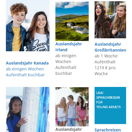
Auslandsjahr
Auslandsjahr
Irland
Großbritannien
ab einigen
ab 1 Woche
Wochen
Aufenthalt
Auslandsjahr Kanada
Aufenthalt
1219 € pro
ab einigen Wochen
buchbar
Woche
Aufenthalt buchbar
Auslandsjahr
Sprachreisen