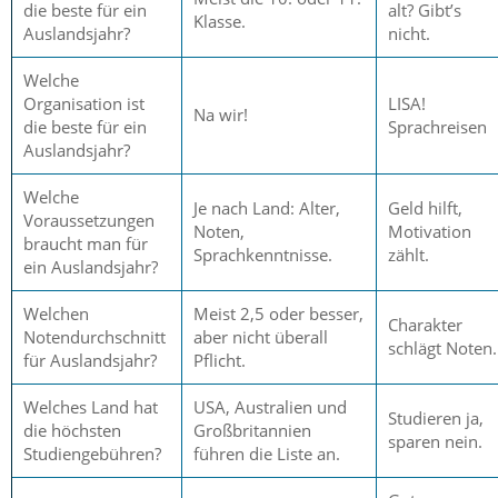
die beste für ein
alt? Gibt’s
Klasse.
Auslandsjahr?
nicht.
Welche
Organisation ist
LISA!
Na wir!
die beste für ein
Sprachreisen
Auslandsjahr?
Welche
Je nach Land: Alter,
Geld hilft,
Voraussetzungen
Noten,
Motivation
braucht man für
Sprachkenntnisse.
zählt.
ein Auslandsjahr?
Welchen
Meist 2,5 oder besser,
Charakter
Notendurchschnitt
aber nicht überall
schlägt Noten.
für Auslandsjahr?
Pflicht.
Welches Land hat
USA, Australien und
Studieren ja,
die höchsten
Großbritannien
sparen nein.
Studiengebühren?
führen die Liste an.