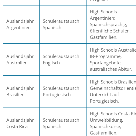
High Schools
Argentinien:
Auslandsjahr
Schüleraustausch
Spanischsprachig,
Argentinien
Spanisch
öffentliche Schulen,
Gastfamilien.
High Schools Australi
Auslandsjahr
Schüleraustausch
IB-Programme,
Australien
Englisch
Sportangebote,
australisches Abitur.
High Schools Brasilien
Auslandsjahr
Schüleraustausch
Gemeinschaftsorientie
Brasilien
Portugiesisch
Unterricht auf
Portugiesisch.
High Schools Costa Ri
Auslandsjahr
Schüleraustausch
Umweltbildung,
Costa Rica
Spanisch
Spanischkurse,
Gastfamilien.