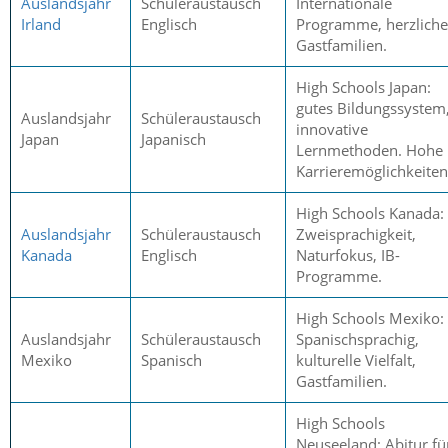
Auslandsjahr
Schüleraustausch
Internationale
Irland
Englisch
Programme, herzliche
Gastfamilien.
High Schools Japan:
gutes Bildungssystem
Auslandsjahr
Schüleraustausch
innovative
Japan
Japanisch
Lernmethoden. Hohe
Karrieremöglichkeiten
High Schools Kanada:
Auslandsjahr
Schüleraustausch
Zweisprachigkeit,
Kanada
Englisch
Naturfokus, IB-
Programme.
High Schools Mexiko:
Auslandsjahr
Schüleraustausch
Spanischsprachig,
Mexiko
Spanisch
kulturelle Vielfalt,
Gastfamilien.
High Schools
Neuseeland: Abitur fü