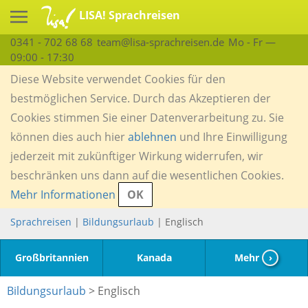
LISA! Sprachreisen
0341 - 702 68 68
team@lisa-sprachreisen.de
Mo - Fr —
09:00 - 17:30
Diese Website verwendet Cookies für den
bestmöglichen Service. Durch das Akzeptieren der
Cookies stimmen Sie einer Datenverarbeitung zu. Sie
können dies auch hier
ablehnen
und Ihre Einwilligung
jederzeit mit zukünftiger Wirkung widerrufen, wir
beschränken uns dann auf die wesentlichen Cookies.
Mehr Informationen
OK
Sprachreisen
|
Bildungsurlaub
| Englisch
Großbritannien
Kanada
Mehr
›
Bildungsurlaub
> Englisch