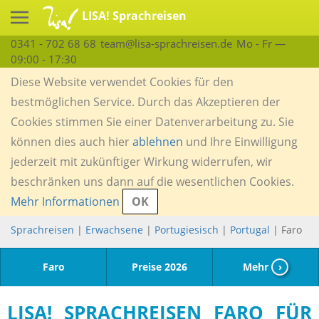
LISA! Sprachreisen
0341 - 702 68 68
team@lisa-sprachreisen.de
Mo - Fr —
09:00 - 17:30
Diese Website verwendet Cookies für den
bestmöglichen Service. Durch das Akzeptieren der
Cookies stimmen Sie einer Datenverarbeitung zu. Sie
können dies auch hier
ablehnen
und Ihre Einwilligung
jederzeit mit zukünftiger Wirkung widerrufen, wir
beschränken uns dann auf die wesentlichen Cookies.
Mehr Informationen
OK
Sprachreisen
|
Erwachsene
|
Portugiesisch
|
Portugal
| Faro
Faro
Preise 2026
Mehr
›
LISA! SPRACHREISEN FARO FÜR