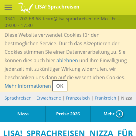
LISA! Sprachreisen
0341 - 702 68 68
team@lisa-sprachreisen.de
Mo - Fr —
09:00 - 17:30
Diese Website verwendet Cookies für den
bestmöglichen Service. Durch das Akzeptieren der
Cookies stimmen Sie einer Datenverarbeitung zu. Sie
können dies auch hier
ablehnen
und Ihre Einwilligung
jederzeit mit zukünftiger Wirkung widerrufen, wir
beschränken uns dann auf die wesentlichen Cookies.
Mehr Informationen
OK
Sprachreisen
|
Erwachsene
|
Französisch
|
Frankreich
| Nizza
Nizza
Preise 2026
Mehr
›
LISA! SPRACHREISEN NIZZA FÜR