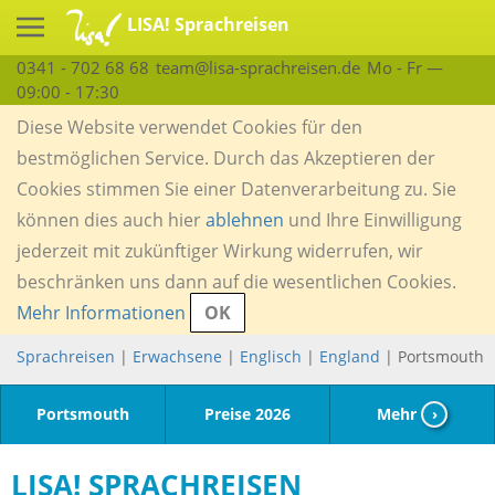
LISA! Sprachreisen
0341 - 702 68 68
team@lisa-sprachreisen.de
Mo - Fr —
09:00 - 17:30
Diese Website verwendet Cookies für den
bestmöglichen Service. Durch das Akzeptieren der
Cookies stimmen Sie einer Datenverarbeitung zu. Sie
können dies auch hier
ablehnen
und Ihre Einwilligung
jederzeit mit zukünftiger Wirkung widerrufen, wir
beschränken uns dann auf die wesentlichen Cookies.
Mehr Informationen
OK
Sprachreisen
|
Erwachsene
|
Englisch
|
England
| Portsmouth
Portsmouth
Preise 2026
Mehr
›
LISA! SPRACHREISEN