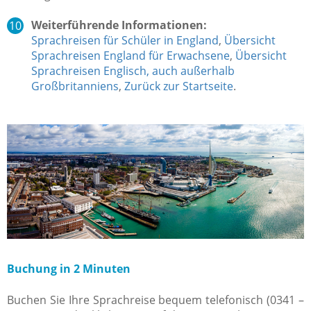
Weiterführende Informationen:
Sprachreisen für Schüler in England
,
Übersicht
Sprachreisen England für Erwachsene
,
Übersicht
Sprachreisen Englisch, auch außerhalb
Großbritanniens
,
Zurück zur Startseite
.
Buchung in 2 Minuten
Buchen Sie Ihre Sprachreise bequem telefonisch (0341 –