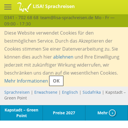
LISA! Sprachreisen
0341 - 702 68 68
team@lisa-sprachreisen.de
Mo - Fr —
09:00 - 17:30
Diese Website verwendet Cookies für den
bestmöglichen Service. Durch das Akzeptieren der
Cookies stimmen Sie einer Datenverarbeitung zu. Sie
können dies auch hier
ablehnen
und Ihre Einwilligung
jederzeit mit zukünftiger Wirkung widerrufen, wir
beschränken uns dann auf die wesentlichen Cookies.
Mehr Informationen
OK
Sprachreisen
|
Erwachsene
|
Englisch
|
Südafrika
| Kapstadt –
Green Point
Kapstadt – Green
Preise 2027
Mehr
›
Point