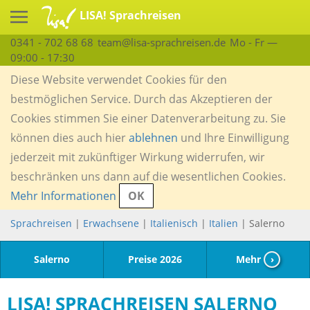
LISA! Sprachreisen
0341 - 702 68 68
team@lisa-sprachreisen.de
Mo - Fr —
09:00 - 17:30
Diese Website verwendet Cookies für den
bestmöglichen Service. Durch das Akzeptieren der
Cookies stimmen Sie einer Datenverarbeitung zu. Sie
können dies auch hier
ablehnen
und Ihre Einwilligung
jederzeit mit zukünftiger Wirkung widerrufen, wir
beschränken uns dann auf die wesentlichen Cookies.
Mehr Informationen
OK
Sprachreisen
|
Erwachsene
|
Italienisch
|
Italien
| Salerno
Salerno
Preise 2026
Mehr
›
LISA! SPRACHREISEN SALERNO