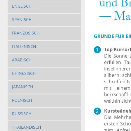
ENGLISCH
SPANISCH
FRANZÖSISCH
GRÜNDE FÜR EI
ITALIENISCH
Top Kursor
Die Sonne s
ARABISCH
erfüllen T
Inselinner
CHINESISCH
silbern sc
schroffen F
JAPANISCH
mit einem 
herrschaftli
POLNISCH
weithin sich
Kursteilneh
RUSSISCH
Die Mehrhe
ersten Schu
THAILÄNDISCH
zum Anfreu