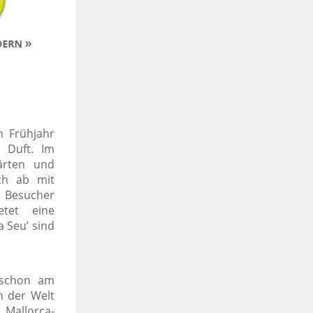
m Frühjahr
 Duft. Im
ärten und
ch ab mit
e Besucher
etet eine
a Seu’ sind
t schon am
n der Welt
Mallorca-