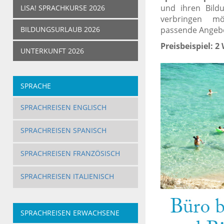
und ihren Bild
LISA! SPRACHKURSE 2026
verbringen m
BILDUNGSURLAUB 2026
passende Angeb
Preisbeispiel: 2
UNTERKUNFT 2026
SPRACHE
SPRACHREISEN ENGLISCH
SPRACHREISEN SPANISCH
SPRACHREISEN FRANZÖSISCH
SPRACHREISEN ITALIENISCH
SPRACHREISEN ERWACHSENE