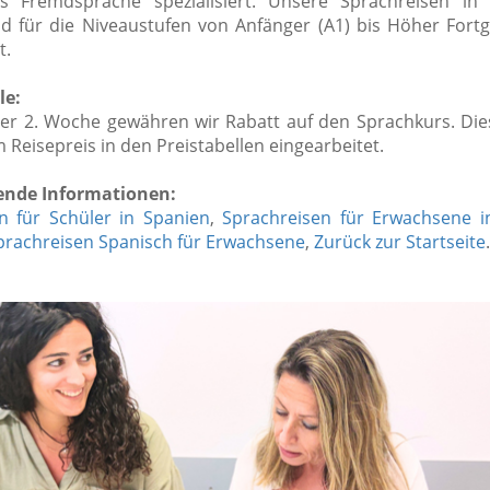
ls Fremdsprache spezialisiert. Unsere Sprachreisen i
nd für die Niveaustufen von Anfänger (A1) bis Höher Fortg
t.
le:
der 2. Woche gewähren wir Rabatt auf den Sprachkurs. Die
im Reisepreis in den Preistabellen eingearbeitet.
ende Informationen:
n für Schüler in Spanien
,
Sprachreisen für Erwachsene i
prachreisen Spanisch für Erwachsene
,
Zurück zur Startseite
.