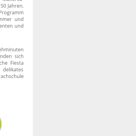
50 Jahren.
 Programm
ommer und
denten und
Gehminuten
inden sich
che Fiesta
 delikates
rachschule