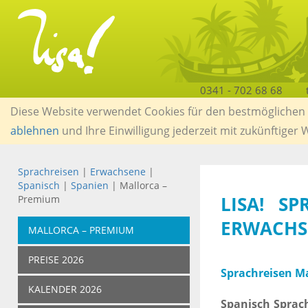
0341 - 702 68 68
Diese Website verwendet Cookies für den bestmöglichen S
ablehnen
und Ihre Einwilligung jederzeit mit zukünftiger
Sprachreisen
|
Erwachsene
|
Spanisch
|
Spanien
| Mallorca –
LISA! S
Premium
ERWACHS
MALLORCA – PREMIUM
PREISE 2026
Sprachreisen Ma
KALENDER 2026
Spanisch Sprac