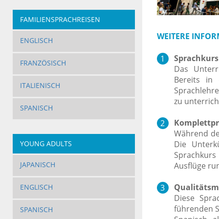
FAMILIENSPRACHREISEN
WEITERE INFOR
ENGLISCH
Sprachkurs 
FRANZÖSISCH
Das Unterr
Bereits in
ITALIENISCH
Sprachlehre
zu unterrich
SPANISCH
Komplettpr
Während der
Die Unterk
YOUNG ADULTS
Sprachkur
JAPANISCH
Ausflüge ru
Qualitätsm
ENGLISCH
Diese Sprac
führenden S
SPANISCH