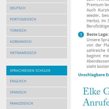
Premium ler
DEUTSCH
Auch Kurst
wieder, be
PORTUGIESISCH
Herbst. Im 
Berufstätige
TÜRKISCH
Beste Lage:
Unsere Spra
KOREANISCH
von der Pla
zahlreiche 
VIETNAMESISCH
beginnt mei
Abendessen 
steht koste
SPRACHREISEN SCHÜLER
Unschlagbare Er
ENGLISCH
SPANISCH
FRANZÖSISCH