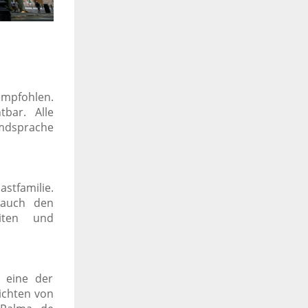
mpfohlen.
htbar.
Alle
emdsprache
stfamilie.
 auch den
eiten und
t eine der
ichten von