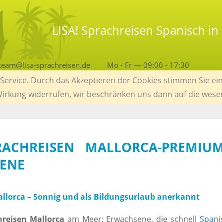
LISA! Sprachreisen Spanisch i
team@lisa-sprachreisen.de
Mo - Fr — 09:00 - 17:30
ervice. Durch das Akzeptieren der Cookies stimmen Sie ein
 Wirkung widerrufen, wir beschränken uns dann auf die wese
PRACHREISEN MALLORCA-PREMIU
ENE
llorca – Sonnig und als Bildungsurlaub anerkannt
hreisen Mallorca
am Meer: Erwachsene, die schnell
Spani