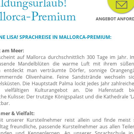
NE LISA! SPRACHREISE IN MALLORCA-PREMIUM:
t am Meer:
cheint auf Mallorca durchschnittlich 300 Tage im Jahr. I
ausende Mandelblüten die warme Luft mit ihrem süßen
en entdeckt man verträumte Dörfer, sonnige Orangeng
himmernde Olivenhaine. Feine Sandstrände wechseln si
elsküsten. Die Hauptstadt Palma lockt jedes Jahr zahlreich
vielfältigen Kulturangebot an. Die Hafenstadt bi
che Kulisse: Der trutzige Königspalast und die Kathedrale ‘L
tbar.
mer & Vielfalt:
it unserer Kursteilnehmer reist allein und finde meis
ltag freundliche, passende Kursteilnehmer aus allen Teile
nden und Kennenlernen. An unserer Sprachschule in 