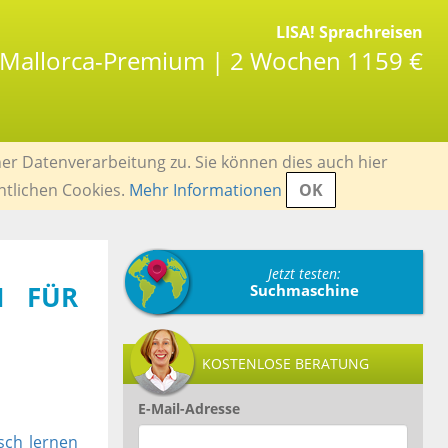
LISA! Sprachreisen
n Mallorca-Premium | 2 Wochen 1159 €
er Datenverarbeitung zu. Sie können dies auch hier
ntlichen Cookies.
Mehr Informationen
OK
Jetzt testen:
M FÜR
Suchmaschine
KOSTENLOSE BERATUNG
E-Mail-Adresse
sch lernen