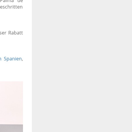
n Palma de
eschritten
ser Rabatt
n Spanien
,