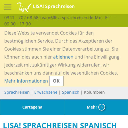
LISA! Sprachreisen
0341 - 702 68 68
team@lisa-sprachreisen.de
Mo - Fr —
09:00 - 17:30
Diese Website verwendet Cookies für den
bestmöglichen Service. Durch das Akzeptieren der
Cookies stimmen Sie einer Datenverarbeitung zu. Sie
können dies auch hier
ablehnen
und Ihre Einwilligung
jederzeit mit zukünftiger Wirkung widerrufen, wir
beschränken uns dann auf die wesentlichen Cookies.
Mehr Informationen
OK
Sprachreisen
|
Erwachsene
|
Spanisch
| Kolumbien
Cartagena
Mehr
›
LISA! SPRACHREISEN SPANISCH