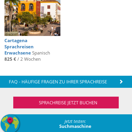
Cartagena
Sprachreisen
Erwachsene
Spanisch
825 €
/ 2 Wochen
FAQ - HÄUFIGE FRAGEN ZU IHRER SPRACHREISE
SPRACHREISE JETZT BUCHEN
Jetzt testen:
Suchmaschine