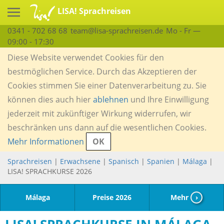
LISA! Sprachreisen
0341 - 702 68 68
team@lisa-sprachreisen.de
Mo - Fr —
09:00 - 17:30
Diese Website verwendet Cookies für den
bestmöglichen Service. Durch das Akzeptieren der
Cookies stimmen Sie einer Datenverarbeitung zu. Sie
können dies auch hier
ablehnen
und Ihre Einwilligung
jederzeit mit zukünftiger Wirkung widerrufen, wir
beschränken uns dann auf die wesentlichen Cookies.
Mehr Informationen
OK
Sprachreisen
|
Erwachsene
|
Spanisch
|
Spanien
|
Málaga
|
LISA! SPRACHKURSE 2026
Málaga
Preise 2026
Mehr
›