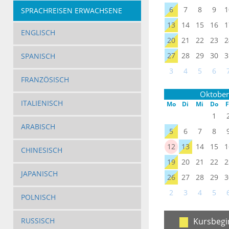
6
7
8
9
1
SPRACHREISEN ERWACHSENE
13
14
15
16
1
ENGLISCH
20
21
22
23
2
27
28
29
30
3
SPANISCH
3
4
5
6
FRANZÖSISCH
Oktober
ITALIENISCH
Mo
Di
Mi
Do
F
1
ARABISCH
5
6
7
8
12
13
14
15
1
CHINESISCH
19
20
21
22
2
JAPANISCH
26
27
28
29
3
2
3
4
5
POLNISCH
RUSSISCH
Kursbegi