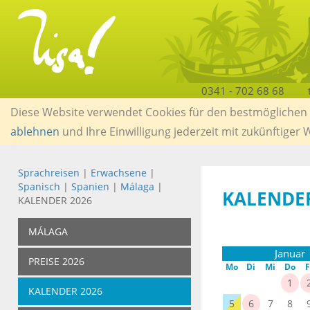
0341 - 702 68 68
Diese Website verwendet Cookies für den bestmöglichen S
ablehnen
und Ihre Einwilligung jederzeit mit zukünftiger
Sprachreisen
|
Erwachsene
|
Spanisch
|
Spanien
|
Málaga
|
KALENDE
KALENDER 2026
MÁLAGA
Januar
PREISE 2026
Mo
Di
Mi
Do
F
1
KALENDER 2026
5
6
7
8