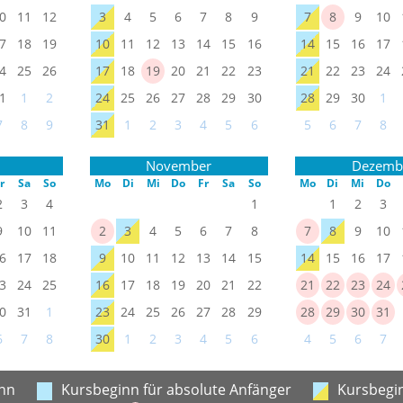
0
11
12
3
4
5
6
7
8
9
7
8
9
10
7
18
19
10
11
12
13
14
15
16
14
15
16
17
4
25
26
17
18
19
20
21
22
23
21
22
23
24
1
1
2
24
25
26
27
28
29
30
28
29
30
1
7
8
9
31
1
2
3
4
5
6
5
6
7
8
November
Dezemb
r
Sa
So
Mo
Di
Mi
Do
Fr
Sa
So
Mo
Di
Mi
Do
2
3
4
1
1
2
3
9
10
11
2
3
4
5
6
7
8
7
8
9
10
6
17
18
9
10
11
12
13
14
15
14
15
16
17
3
24
25
16
17
18
19
20
21
22
21
22
23
24
0
31
1
23
24
25
26
27
28
29
28
29
30
31
6
7
8
30
1
2
3
4
5
6
4
5
6
7
nn
Kursbeginn für absolute Anfänger
Kursbegin