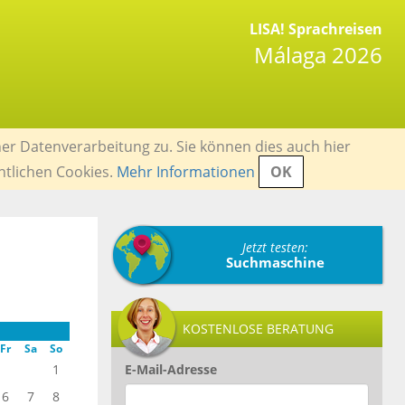
LISA! Sprachreisen
Málaga 2026
er Datenverarbeitung zu. Sie können dies auch hier
ntlichen Cookies.
Mehr Informationen
OK
Jetzt testen:
Suchmaschine
KOSTENLOSE BERATUNG
Fr
Sa
So
1
E-Mail-Adresse
6
7
8