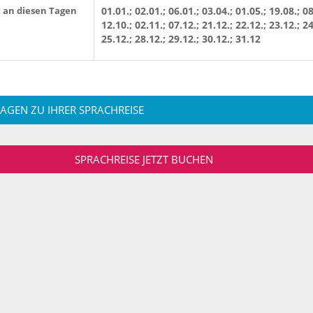
t an diesen Tagen
01.01.; 02.01.; 06.01.; 03.04.; 01.05.; 19.08.; 08
12.10.; 02.11.; 07.12.; 21.12.; 22.12.; 23.12.; 24
25.12.; 28.12.; 29.12.; 30.12.; 31.12
RAGEN ZU IHRER SPRACHREISE
SPRACHREISE JETZT BUCHEN