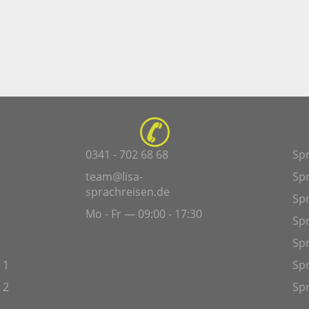
0341 - 702 68 68
Sp
team@lisa-
Sp
sprachreisen.de
Spr
Mo - Fr — 09:00 - 17:30
Sp
Sp
 1
Spr
 2
Spr