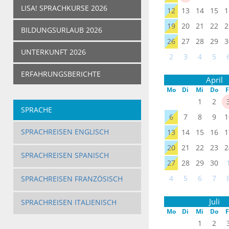
LISA! SPRACHKURSE 2026
12
13
14
15
1
19
20
21
22
2
BILDUNGSURLAUB 2026
26
27
28
29
3
UNTERKUNFT 2026
2
3
4
5
ERFAHRUNGSBERICHTE
April
Mo
Di
Mi
Do
F
1
2
SPRACHE
6
7
8
9
1
SPRACHREISEN ENGLISCH
13
14
15
16
1
20
21
22
23
2
SPRACHREISEN SPANISCH
27
28
29
30
4
5
6
7
SPRACHREISEN FRANZÖSISCH
Juli
SPRACHREISEN ITALIENISCH
Mo
Di
Mi
Do
F
1
2