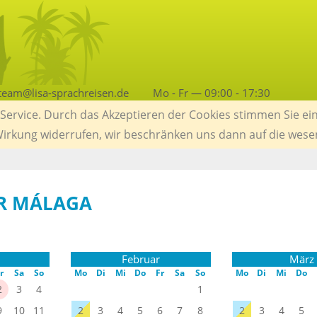
team@lisa-sprachreisen.de
Mo - Fr — 09:00 - 17:30
ervice. Durch das Akzeptieren der Cookies stimmen Sie ein
 Wirkung widerrufen, wir beschränken uns dann auf die wese
R MÁLAGA
Februar
März
r
Sa
So
Mo
Di
Mi
Do
Fr
Sa
So
Mo
Di
Mi
Do
2
3
4
1
9
10
11
2
3
4
5
6
7
8
2
3
4
5