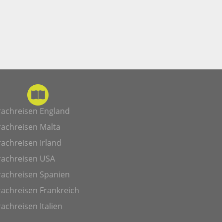
rachreisen England
rachreisen Malta
achreisen Irland
rachreisen USA
rachreisen Spanien
achreisen Frankreich
achreisen Italien