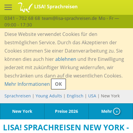
LISA! Sprachreisen
0341 - 702 68 68
team@lisa-sprachreisen.de
Mo - Fr —
09:00 - 17:30
Diese Website verwendet Cookies für den
bestmöglichen Service. Durch das Akzeptieren der
Cookies stimmen Sie einer Datenverarbeitung zu. Sie
können dies auch hier
ablehnen
und Ihre Einwilligung
jederzeit mit zukünftiger Wirkung widerrufen, wir
beschränken uns dann auf die wesentlichen Cookies.
Mehr Informationen
OK
Sprachreisen
|
Young Adults
|
Englisch
|
USA
| New York
New York
Preise 2026
Mehr
›
LISA! SPRACHREISEN NEW YORK -