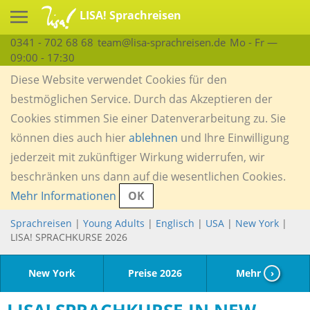
LISA! Sprachreisen
0341 - 702 68 68
team@lisa-sprachreisen.de
Mo - Fr —
09:00 - 17:30
Diese Website verwendet Cookies für den
bestmöglichen Service. Durch das Akzeptieren der
Cookies stimmen Sie einer Datenverarbeitung zu. Sie
können dies auch hier
ablehnen
und Ihre Einwilligung
jederzeit mit zukünftiger Wirkung widerrufen, wir
beschränken uns dann auf die wesentlichen Cookies.
Mehr Informationen
OK
Sprachreisen
|
Young Adults
|
Englisch
|
USA
|
New York
|
LISA! SPRACHKURSE 2026
New York
Preise 2026
Mehr
›