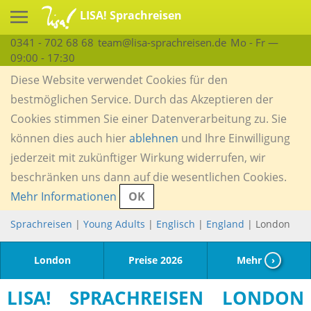
LISA! Sprachreisen
0341 - 702 68 68
team@lisa-sprachreisen.de
Mo - Fr —
09:00 - 17:30
Diese Website verwendet Cookies für den
bestmöglichen Service. Durch das Akzeptieren der
Cookies stimmen Sie einer Datenverarbeitung zu. Sie
können dies auch hier
ablehnen
und Ihre Einwilligung
jederzeit mit zukünftiger Wirkung widerrufen, wir
beschränken uns dann auf die wesentlichen Cookies.
Mehr Informationen
OK
Sprachreisen
|
Young Adults
|
Englisch
|
England
| London
London
Preise 2026
Mehr
›
LISA! SPRACHREISEN LONDON