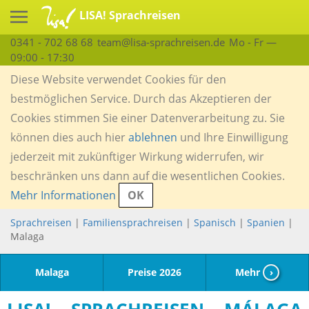
LISA! Sprachreisen
0341 - 702 68 68
team@lisa-sprachreisen.de
Mo - Fr —
09:00 - 17:30
Diese Website verwendet Cookies für den
bestmöglichen Service. Durch das Akzeptieren der
Cookies stimmen Sie einer Datenverarbeitung zu. Sie
können dies auch hier
ablehnen
und Ihre Einwilligung
jederzeit mit zukünftiger Wirkung widerrufen, wir
beschränken uns dann auf die wesentlichen Cookies.
Mehr Informationen
OK
Sprachreisen
|
Familiensprachreisen
|
Spanisch
|
Spanien
|
Malaga
Malaga
Preise 2026
Mehr
›