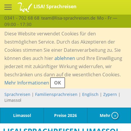
LISA! Sprachreisen
0341 - 702 68 68
team@lisa-sprachreisen.de
Mo - Fr —
09:00 - 17:30
Diese Website verwendet Cookies für den
bestmöglichen Service. Durch das Akzeptieren der
Cookies stimmen Sie einer Datenverarbeitung zu. Sie
können dies auch hier
ablehnen
und Ihre Einwilligung
jederzeit mit zukünftiger Wirkung widerrufen, wir
beschränken uns dann auf die wesentlichen Cookies.
Mehr Informationen
OK
Sprachreisen
|
Familiensprachreisen
|
Englisch
|
Zypern
|
Limassol
Limassol
Preise 2026
Mehr
›