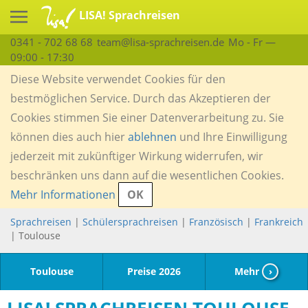
LISA! Sprachreisen
0341 - 702 68 68
team@lisa-sprachreisen.de
Mo - Fr —
09:00 - 17:30
Diese Website verwendet Cookies für den
bestmöglichen Service. Durch das Akzeptieren der
Cookies stimmen Sie einer Datenverarbeitung zu. Sie
können dies auch hier
ablehnen
und Ihre Einwilligung
jederzeit mit zukünftiger Wirkung widerrufen, wir
beschränken uns dann auf die wesentlichen Cookies.
Mehr Informationen
OK
Sprachreisen
|
Schülersprachreisen
|
Französisch
|
Frankreich
| Toulouse
Toulouse
Preise 2026
Mehr
›