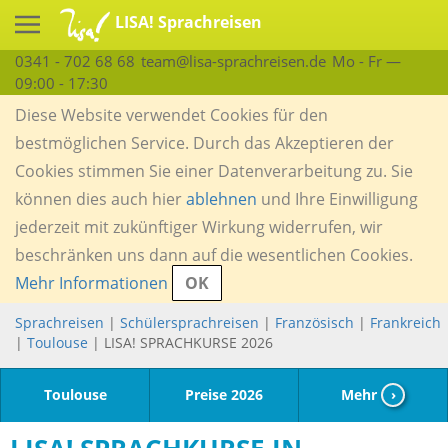
LISA! Sprachreisen
0341 - 702 68 68
team@lisa-sprachreisen.de
Mo - Fr —
09:00 - 17:30
Diese Website verwendet Cookies für den
bestmöglichen Service. Durch das Akzeptieren der
Cookies stimmen Sie einer Datenverarbeitung zu. Sie
können dies auch hier
ablehnen
und Ihre Einwilligung
jederzeit mit zukünftiger Wirkung widerrufen, wir
beschränken uns dann auf die wesentlichen Cookies.
Mehr Informationen
OK
Sprachreisen
|
Schülersprachreisen
|
Französisch
|
Frankreich
|
Toulouse
| LISA! SPRACHKURSE 2026
Toulouse
Preise 2026
Mehr
›