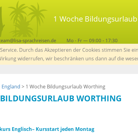
1 Woche Bildungsurlaub 
team@lisa-sprachreisen.de
Mo - Fr — 09:00 - 17:30
ervice. Durch das Akzeptieren der Cookies stimmen Sie ein
 Wirkung widerrufen, wir beschränken uns dann auf die wese
>
England
> 1 Woche Bildungsurlaub Worthing
 BILDUNGSURLAUB WORTHING
D
kurs Englisch– Kursstart jeden Montag