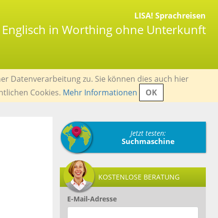
LISA! Sprachreisen
Englisch in Worthing ohne Unterkunft
er Datenverarbeitung zu. Sie können dies auch hier
ntlichen Cookies.
Mehr Informationen
OK
Jetzt testen:
Suchmaschine
KOSTENLOSE BERATUNG
E-Mail-Adresse