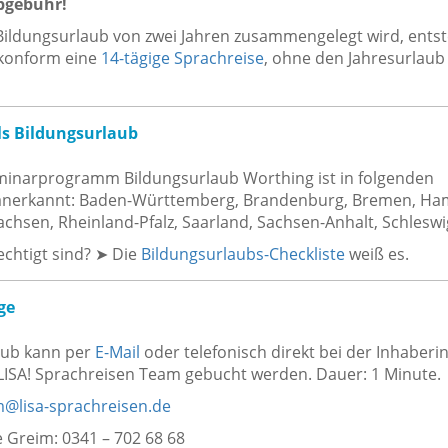
bgebühr!
ildungsurlaub von zwei Jahren zusammengelegt wird, entst
konform eine
14-tägige Sprachreise
, ohne den Jahresurlaub
s Bildungsurlaub
inarprogramm Bildungsurlaub Worthing ist in folgenden
anerkannt: Baden-Württemberg, Brandenburg, Bremen, Ha
chsen, Rheinland-Pfalz, Saarland, Sachsen-Anhalt, Schleswi
echtigt sind? ➤ Die
Bildungsurlaubs-Checkliste
weiß es.
ge
aub kann per
E-Mail
oder telefonisch direkt bei der Inhaberi
ISA! Sprachreisen Team gebucht werden. Dauer: 1 Minute.
@lisa-sprachreisen.de
e Greim: 0341 – 702 68 68