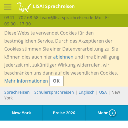
LISA! Sprachreisen
0341 - 702 68 68
team@lisa-sprachreisen.de
Mo - Fr —
09:00 - 17:30
Diese Website verwendet Cookies für den
bestmöglichen Service. Durch das Akzeptieren der
Cookies stimmen Sie einer Datenverarbeitung zu. Sie
können dies auch hier
ablehnen
und Ihre Einwilligung
jederzeit mit zukünftiger Wirkung widerrufen, wir
beschränken uns dann auf die wesentlichen Cookies.
Mehr Informationen
OK
Sprachreisen
|
Schülersprachreisen
|
Englisch
|
USA
| New
York
New York
Preise 2026
Mehr
›