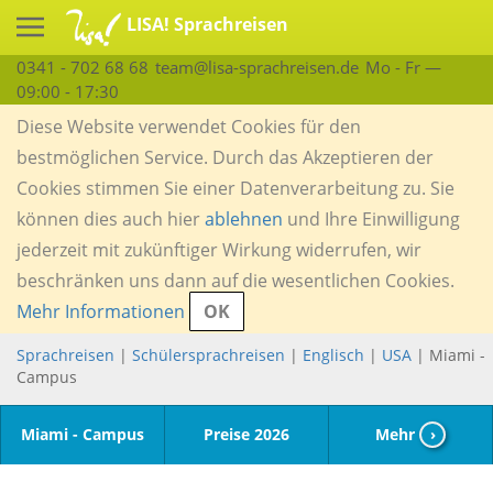
LISA! Sprachreisen
0341 - 702 68 68
team@lisa-sprachreisen.de
Mo - Fr —
09:00 - 17:30
Diese Website verwendet Cookies für den
bestmöglichen Service. Durch das Akzeptieren der
Cookies stimmen Sie einer Datenverarbeitung zu. Sie
können dies auch hier
ablehnen
und Ihre Einwilligung
jederzeit mit zukünftiger Wirkung widerrufen, wir
beschränken uns dann auf die wesentlichen Cookies.
Mehr Informationen
OK
Sprachreisen
|
Schülersprachreisen
|
Englisch
|
USA
| Miami -
Campus
Miami - Campus
Preise 2026
Mehr
›