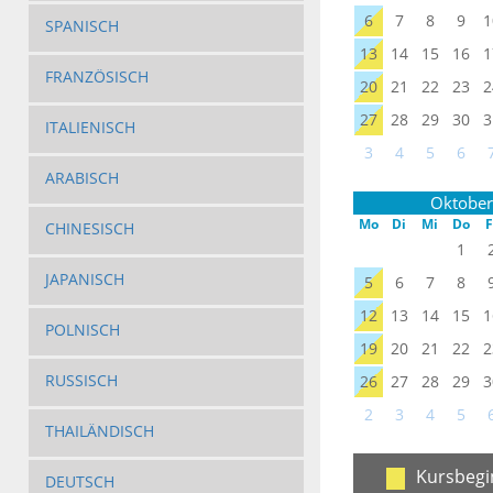
6
7
8
9
1
SPANISCH
13
14
15
16
1
FRANZÖSISCH
20
21
22
23
2
27
28
29
30
3
ITALIENISCH
3
4
5
6
ARABISCH
Oktober
Mo
Di
Mi
Do
F
CHINESISCH
1
JAPANISCH
5
6
7
8
12
13
14
15
1
POLNISCH
19
20
21
22
2
RUSSISCH
26
27
28
29
3
2
3
4
5
THAILÄNDISCH
Kursbegi
DEUTSCH