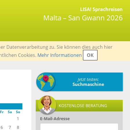
LISA! Sprachreisen
Malta – San Gwann 2026
er Datenverarbeitung zu. Sie können dies auch hier
ntlichen Cookies.
Mehr Informationen
OK
Jetzt testen:
Suchmaschine
KOSTENLOSE BERATUNG
Fr
Sa
So
1
E-Mail-Adresse
6
7
8