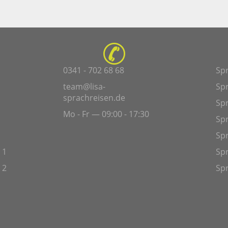
0341 - 702 68 68
Sp
team@lisa-
Sp
sprachreisen.de
Spr
Mo - Fr — 09:00 - 17:30
Sp
Sp
 1
Spr
 2
Spr