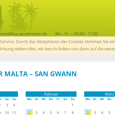
team@lisa-sprachreisen.de
Mo - Fr — 09:00 - 17:30
ervice. Durch das Akzeptieren der Cookies stimmen Sie ein
 Wirkung widerrufen, wir beschränken uns dann auf die wese
R MALTA – SAN GWANN
Februar
März
r
Sa
So
Mo
Di
Mi
Do
Fr
Sa
So
Mo
Di
Mi
Do
2
3
4
1
9
10
11
2
3
4
5
6
7
8
2
3
4
5