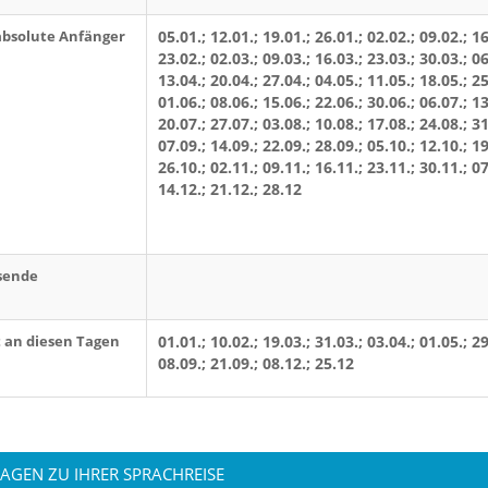
absolute Anfänger
05.01.; 12.01.; 19.01.; 26.01.; 02.02.; 09.02.; 16
23.02.; 02.03.; 09.03.; 16.03.; 23.03.; 30.03.; 06
13.04.; 20.04.; 27.04.; 04.05.; 11.05.; 18.05.; 25
01.06.; 08.06.; 15.06.; 22.06.; 30.06.; 06.07.; 13
20.07.; 27.07.; 03.08.; 10.08.; 17.08.; 24.08.; 31
07.09.; 14.09.; 22.09.; 28.09.; 05.10.; 12.10.; 19
26.10.; 02.11.; 09.11.; 16.11.; 23.11.; 30.11.; 07
14.12.; 21.12.; 28.12
sende
t an diesen Tagen
01.01.; 10.02.; 19.03.; 31.03.; 03.04.; 01.05.; 29
08.09.; 21.09.; 08.12.; 25.12
RAGEN ZU IHRER SPRACHREISE