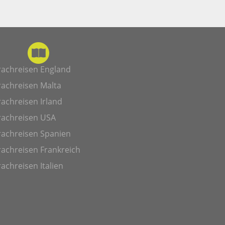
rachreisen England
rachreisen Malta
achreisen Irland
rachreisen USA
rachreisen Spanien
achreisen Frankreich
achreisen Italien