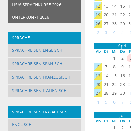
LISA! SPRACHKURSE 2026
12
13
14
15
1
19
20
21
22
2
UNTERKUNFT 2026
26
27
28
29
3
2
3
4
5
SPRACHE
April
SPRACHREISEN ENGLISCH
Mo
Di
Mi
Do
F
1
2
SPRACHREISEN SPANISCH
6
7
8
9
1
13
14
15
16
1
SPRACHREISEN FRANZÖSISCH
20
21
22
23
2
SPRACHREISEN ITALIENISCH
27
28
29
30
4
5
6
7
SPRACHREISEN ERWACHSENE
Juli
Mo
Di
Mi
Do
F
ENGLISCH
1
2