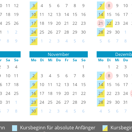
0
11
12
3
4
5
6
7
8
9
7
8
9
10
7
18
19
10
11
12
13
14
15
16
14
15
16
17
4
25
26
17
18
19
20
21
22
23
21
22
23
24
1
1
2
24
25
26
27
28
29
30
28
29
30
1
7
8
9
31
1
2
3
4
5
6
5
6
7
8
November
Dezemb
r
Sa
So
Mo
Di
Mi
Do
Fr
Sa
So
Mo
Di
Mi
Do
2
3
4
1
1
2
3
9
10
11
2
3
4
5
6
7
8
7
8
9
10
6
17
18
9
10
11
12
13
14
15
14
15
16
17
3
24
25
16
17
18
19
20
21
22
21
22
23
24
0
31
1
23
24
25
26
27
28
29
28
29
30
31
6
7
8
30
1
2
3
4
5
6
4
5
6
7
nn
Kursbeginn für absolute Anfänger
Kursbegin