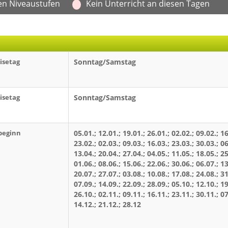
en Niveaustufen
Kein Unterricht an diesen Tagen
isetag
Sonntag/Samstag
isetag
Sonntag/Samstag
beginn
05.01.; 12.01.; 19.01.; 26.01.; 02.02.; 09.02.; 16
23.02.; 02.03.; 09.03.; 16.03.; 23.03.; 30.03.; 06
13.04.; 20.04.; 27.04.; 04.05.; 11.05.; 18.05.; 25
01.06.; 08.06.; 15.06.; 22.06.; 30.06.; 06.07.; 13
20.07.; 27.07.; 03.08.; 10.08.; 17.08.; 24.08.; 31
07.09.; 14.09.; 22.09.; 28.09.; 05.10.; 12.10.; 19
26.10.; 02.11.; 09.11.; 16.11.; 23.11.; 30.11.; 07
14.12.; 21.12.; 28.12