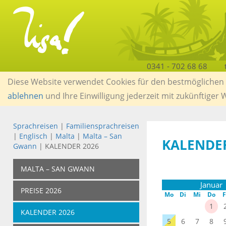
0341 - 702 68 68
Diese Website verwendet Cookies für den bestmöglichen S
ablehnen
und Ihre Einwilligung jederzeit mit zukünftiger
Sprachreisen
|
Familiensprachreisen
|
Englisch
|
Malta
|
Malta – San
KALENDE
Gwann
| KALENDER 2026
MALTA – SAN GWANN
Januar
PREISE 2026
Mo
Di
Mi
Do
F
1
KALENDER 2026
5
6
7
8