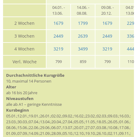
04.01. -
14.06. -
09.08. -
04.01. 
13.06.
08.08.
20.12.
13.06
2 Wochen
1679
1799
1679
2295
3 Wochen
2449
2639
2449
3369
4 Wochen
3219
3499
3219
4449
Verl. Woche
799
859
799
1105
Durchschnittliche Kursgröße
10, maximal 14 Personen
Alter
ab 16 bis 20 Jahre
Niveaustufen
alle ab A1 – geringe Kenntnisse
Kursbeginn
05.01.;12.01.;19.01.;26.01.;02.02.;09.02.;16.02.;23.02.;02.03.;09.03.;16.03.;
23.03.;30.03.;07.04.;13.04.;20.04.;27.04.;05.05.;11.05.;18.05.;26.05.;01.06.;
08.06.;15.06.;22.06.;29.06.;06.07.;13.07.;20.07.;27.07.;03.08.;10.08.;17.08.;
01.09.;07.09.;14.09.;21.09.;28.09.;05.10.;12.10.;19.10.;26.10.;02.11.;09.11.;