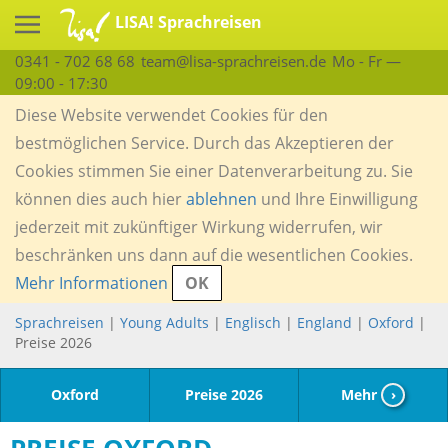
LISA! Sprachreisen
0341 - 702 68 68
team@lisa-sprachreisen.de
Mo - Fr —
09:00 - 17:30
Diese Website verwendet Cookies für den
bestmöglichen Service. Durch das Akzeptieren der
Cookies stimmen Sie einer Datenverarbeitung zu. Sie
können dies auch hier
ablehnen
und Ihre Einwilligung
jederzeit mit zukünftiger Wirkung widerrufen, wir
beschränken uns dann auf die wesentlichen Cookies.
Mehr Informationen
OK
Sprachreisen
|
Young Adults
|
Englisch
|
England
|
Oxford
|
Preise 2026
Oxford
Preise 2026
Mehr
›