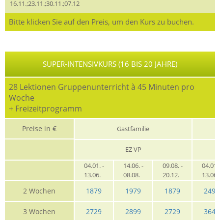
16.11.;23.11.;30.11.;07.12
Bitte klicken Sie auf den Preis, um den Kurs zu buchen.
SUPER-INTENSIVKURS (16 BIS 20 JAHRE)
28 Lektionen Gruppenunterricht à 45 Minuten pro
Woche
+ Freizeitprogramm
Preise in €
Gastfamilie
EZ VP
04.01. -
14.06. -
09.08. -
04.01. 
13.06.
08.08.
20.12.
13.06
2 Wochen
1879
1979
1879
2495
3 Wochen
2729
2899
2729
3649