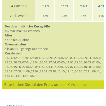
4 Wochen
3569
3779
3569
4799
Verl. Woche
879
939
879
1185
Durchschnittliche Kursgröße
10, maximal 14 Personen
Alter
ab 16 bis 20 Jahre
Niveaustufen
alle ab A1 – geringe Kenntnisse
Kursbeginn
05.01.;12.01.;19.01.;26.01.;02.02.;09.02.;16.02.;23.02.;02.03.;09.03.;16.03.;
23.03.;30.03.;07.04.;13.04.;20.04.;27.04.;05.05.;11.05.;18.05.;26.05.;01.06.;
08.06.;15.06.;22.06.;29.06.;06.07.;13.07.;20.07.;27.07.;03.08.;10.08.;17.08.;
01.09.;07.09.;14.09.;21.09.;28.09.;05.10.;12.10.;19.10.;26.10.;02.11.;09.11.;
16.11.;23.11.;30.11.;07.12
Bitte klicken Sie auf den Preis, um den Kurs zu buchen.