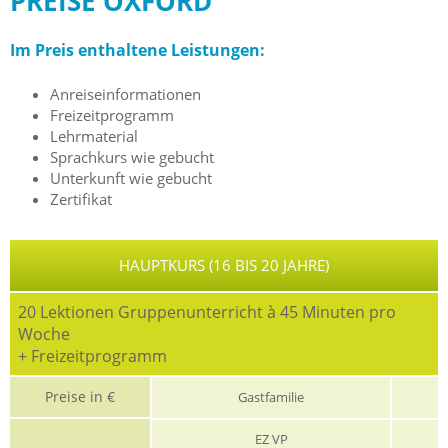
PREISE OXFORD
Im Preis enthaltene Leistungen:
Anreiseinformationen
Freizeitprogramm
Lehrmaterial
Sprachkurs wie gebucht
Unterkunft wie gebucht
Zertifikat
HAUPTKURS (16 BIS 20 JAHRE)
20 Lektionen Gruppenunterricht à 45 Minuten pro
Woche
+ Freizeitprogramm
Preise in €
Gastfamilie
EZ VP