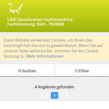
LISA! Sprachreisen Suchmaschine -
Fachberatung: 0341 - 7026868
Diese Website verwendet Cookies, um Ihnen den
bestmöglichen Service zu gewährleisten. Wenn Sie auf
unserer Seite weitersurfen, stimmen Sie der Cookie-
Nutzung zu.
Mehr Informationen
Suchen
Filter
4
Angebote gefunden
1