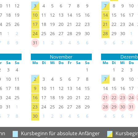
0
11
12
3
4
5
6
7
8
9
7
8
9
10
7
18
19
10
11
12
13
14
15
16
14
15
16
17
4
25
26
17
18
19
20
21
22
23
21
22
23
24
1
1
2
24
25
26
27
28
29
30
28
29
30
1
7
8
9
31
1
2
3
4
5
6
5
6
7
8
November
Dezemb
r
Sa
So
Mo
Di
Mi
Do
Fr
Sa
So
Mo
Di
Mi
Do
2
3
4
1
1
2
3
9
10
11
2
3
4
5
6
7
8
7
8
9
10
6
17
18
9
10
11
12
13
14
15
14
15
16
17
3
24
25
16
17
18
19
20
21
22
21
22
23
24
0
31
1
23
24
25
26
27
28
29
28
29
30
31
6
7
8
30
1
2
3
4
5
6
4
5
6
7
nn
Kursbeginn für absolute Anfänger
Kursbegin