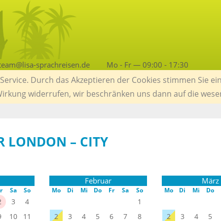
team@lisa-sprachreisen.de
Mo - Fr — 09:00 - 17:30
ervice. Durch das Akzeptieren der Cookies stimmen Sie ein
 Wirkung widerrufen, wir beschränken uns dann auf die wese
 LONDON – CITY
Februar
März
r
Sa
So
Mo
Di
Mi
Do
Fr
Sa
So
Mo
Di
Mi
Do
2
3
4
1
9
10
11
2
3
4
5
6
7
8
2
3
4
5