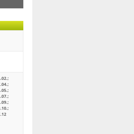
.02.;
.04.;
.05.;
.07.;
.09.;
.10.;
7.12