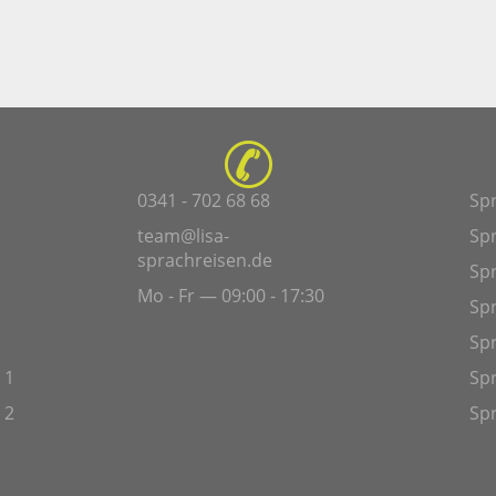
0341 - 702 68 68
Sp
team@lisa-
Sp
sprachreisen.de
Spr
Mo - Fr — 09:00 - 17:30
Sp
Sp
 1
Spr
 2
Spr