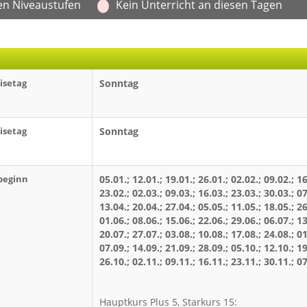
en Niveaustufen
Kein Unterricht an diesen Tagen
isetag
Sonntag
isetag
Sonntag
beginn
05.01.; 12.01.; 19.01.; 26.01.; 02.02.; 09.02.; 16
23.02.; 02.03.; 09.03.; 16.03.; 23.03.; 30.03.; 07
13.04.; 20.04.; 27.04.; 05.05.; 11.05.; 18.05.; 26
01.06.; 08.06.; 15.06.; 22.06.; 29.06.; 06.07.; 13
20.07.; 27.07.; 03.08.; 10.08.; 17.08.; 24.08.; 01
07.09.; 14.09.; 21.09.; 28.09.; 05.10.; 12.10.; 19
26.10.; 02.11.; 09.11.; 16.11.; 23.11.; 30.11.; 0
Hauptkurs Plus 5, Starkurs 15: