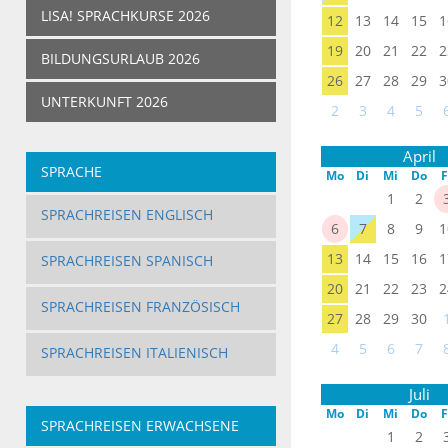
LISA! SPRACHKURSE 2026
12
13
14
15
1
19
20
21
22
2
BILDUNGSURLAUB 2026
26
27
28
29
3
UNTERKUNFT 2026
2
3
4
5
April
SPRACHE
Mo
Di
Mi
Do
F
1
2
SPRACHREISEN ENGLISCH
6
7
8
9
1
13
14
15
16
1
SPRACHREISEN SPANISCH
20
21
22
23
2
SPRACHREISEN FRANZÖSISCH
27
28
29
30
4
5
6
7
SPRACHREISEN ITALIENISCH
Juli
Mo
Di
Mi
Do
F
SPRACHREISEN ERWACHSENE
1
2