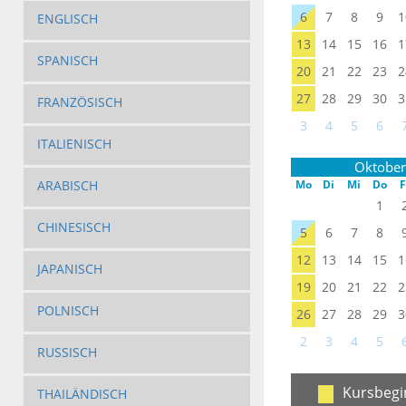
6
7
8
9
1
ENGLISCH
13
14
15
16
1
SPANISCH
20
21
22
23
2
27
28
29
30
3
FRANZÖSISCH
3
4
5
6
ITALIENISCH
Oktober
ARABISCH
Mo
Di
Mi
Do
F
1
CHINESISCH
5
6
7
8
12
13
14
15
1
JAPANISCH
19
20
21
22
2
POLNISCH
26
27
28
29
3
2
3
4
5
RUSSISCH
Kursbegi
THAILÄNDISCH