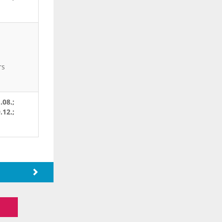
rs
.08.;
.12.;