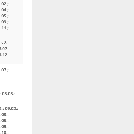
.02.;
.04.;
.05.;
.09.;
.11.;
s 8:
6.07 -
1.12
.07.;
; 05.05.;
2.; 09.02.;
.03.;
.05.;
.09.;
.10.;