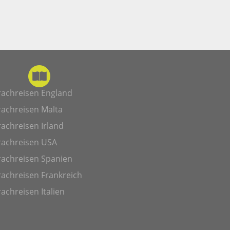
rachreisen England
rachreisen Malta
achreisen Irland
rachreisen USA
rachreisen Spanien
achreisen Frankreich
achreisen Italien