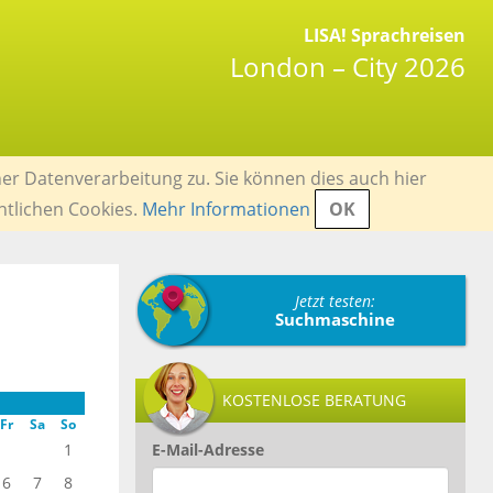
LISA! Sprachreisen
London – City 2026
er Datenverarbeitung zu. Sie können dies auch hier
ntlichen Cookies.
Mehr Informationen
OK
Jetzt testen:
Suchmaschine
KOSTENLOSE BERATUNG
Fr
Sa
So
1
E-Mail-Adresse
6
7
8