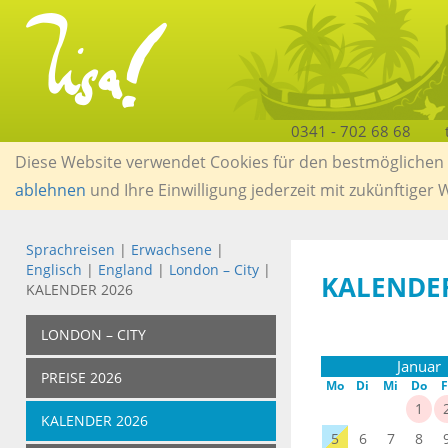
0341 - 702 68 68
Diese Website verwendet Cookies für den bestmöglichen S
ablehnen
und Ihre Einwilligung jederzeit mit zukünftiger
Sprachreisen
|
Erwachsene
|
Englisch
|
England
|
London – City
|
KALENDER
KALENDER 2026
LONDON – CITY
Januar
PREISE 2026
Mo
Di
Mi
Do
F
1
KALENDER 2026
5
6
7
8