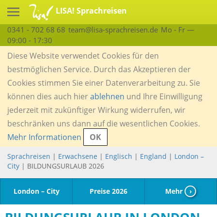
LISA! Sprachreisen
0341 - 702 68 68
team@lisa-sprachreisen.de
Mo - Fr —
09:00 - 17:30
Diese Website verwendet Cookies für den
bestmöglichen Service. Durch das Akzeptieren der
Cookies stimmen Sie einer Datenverarbeitung zu. Sie
können dies auch hier
ablehnen
und Ihre Einwilligung
jederzeit mit zukünftiger Wirkung widerrufen, wir
beschränken uns dann auf die wesentlichen Cookies.
Mehr Informationen
OK
Sprachreisen
|
Erwachsene
|
Englisch
|
England
|
London –
City
| BILDUNGSURLAUB 2026
London – City
Preise 2026
Mehr
›