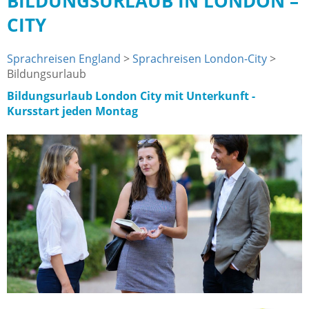
BILDUNGSURLAUB IN LONDON –
CITY
Sprachreisen England
>
Sprachreisen London-City
>
Bildungsurlaub
Bildungsurlaub London City mit Unterkunft -
Kursstart jeden Montag