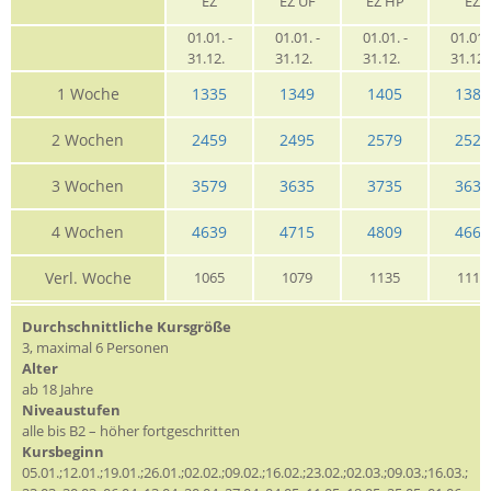
EZ
EZ ÜF
EZ HP
EZ
01.01. -
01.01. -
01.01. -
01.01. 
31.12.
31.12.
31.12.
31.12
1 Woche
1335
1349
1405
1385
2 Wochen
2459
2495
2579
2525
3 Wochen
3579
3635
3735
3639
4 Wochen
4639
4715
4809
4665
Verl. Woche
1065
1079
1135
1115
Durchschnittliche Kursgröße
3, maximal 6 Personen
Alter
ab 18 Jahre
Niveaustufen
alle bis B2 – höher fortgeschritten
Kursbeginn
05.01.;12.01.;19.01.;26.01.;02.02.;09.02.;16.02.;23.02.;02.03.;09.03.;16.03.;