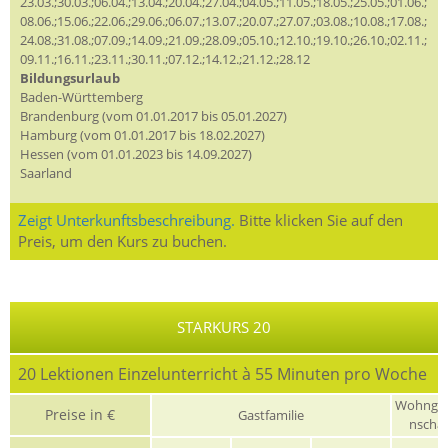
23.03.;30.03.;06.04.;13.04.;20.04.;27.04.;04.05.;11.05.;18.05.;25.05.;01.06.;
08.06.;15.06.;22.06.;29.06.;06.07.;13.07.;20.07.;27.07.;03.08.;10.08.;17.08.;
24.08.;31.08.;07.09.;14.09.;21.09.;28.09.;05.10.;12.10.;19.10.;26.10.;02.11.;
09.11.;16.11.;23.11.;30.11.;07.12.;14.12.;21.12.;28.12
Bildungsurlaub
Baden-Württemberg
Brandenburg (vom 01.01.2017 bis 05.01.2027)
Hamburg (vom 01.01.2017 bis 18.02.2027)
Hessen (vom 01.01.2023 bis 14.09.2027)
Saarland
Zeigt Unterkunftsbeschreibung.
Bitte klicken Sie auf den
Preis, um den Kurs zu buchen.
STARKURS 20
20 Lektionen Einzelunterricht à 55 Minuten pro Woche
Wohnge
Preise in €
Gastfamilie
nschaf