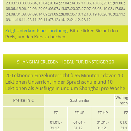
23.03.;30.03.;06.04.;13.04.;20.04.;27.04.;04.05.;11.05.;18.05.;25.05.;01.06.;
08.06.;15.06.;22.06.;29.06.;06.07.;13.07.;20.07.;27.07.;03.08.;10.08.;17.08.;
24.08.;31.08.;07.09.;14.09.;21.09.;28.09.;05.10.;12.10.;19.10.;26.10.;02.11.;
09.11.;16.11.;23.11.;30.11.;07.12.;14.12.;21.12.;28.12
Zeigt Unterkunftsbeschreibung.
Bitte klicken Sie auf den
Preis, um den Kurs zu buchen.
SHANGHAI ERLEBEN - IDEAL FÜR EINSTEIGER 20
20 Lektionen Einzelunterricht à 55 Minuten ; davon 10
Lektionen Unterricht in der Sprachschule und 10
Lektionen als Ausflüge in und um Shanghai pro Woche
Wohnge
Preise in €
Gastfamilie
nschaf
EZ
EZ ÜF
EZ HP
EZ
01.01. -
01.01. -
01.01. -
01.01. 
31.12.
31.12.
31.12.
31.12