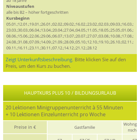
ab 18 Jahre
Niveaustufen
alle bis B2 – höher fortgeschritten
Kursbeginn
05.01.;12.01.;19.01.;26.01.;02.02.;09.02.;16.02.;23.02.;02.03.;09.03.;16.03.;
23.03.;30.03.;06.04.;13.04.;20.04.;27.04.;04.05.;11.05.;18.05.;25.05.;01.06.;
08.06.;15.06.;22.06.;29.06.;06.07.;13.07.;20.07.;27.07.;03.08.;10.08.;17.08.;
24.08.;31.08.;07.09.;14.09.;21.09.;28.09.;05.10.;12.10.;19.10.;26.10.;02.11.;
09.11.;16.11.;23.11.;30.11.;07.12.;14.12.;21.12.;28.12
Zeigt Unterkunftsbeschreibung.
Bitte klicken Sie auf den
Preis, um den Kurs zu buchen.
HAUPTKURS PLUS 10 / BILDUNGSURLAUB
20 Lektionen Minigruppenunterricht à 55 Minuten
+ 10 Lektionen Einzelunterricht pro Woche
Wohnge
Preise in €
Gastfamilie
nschaf