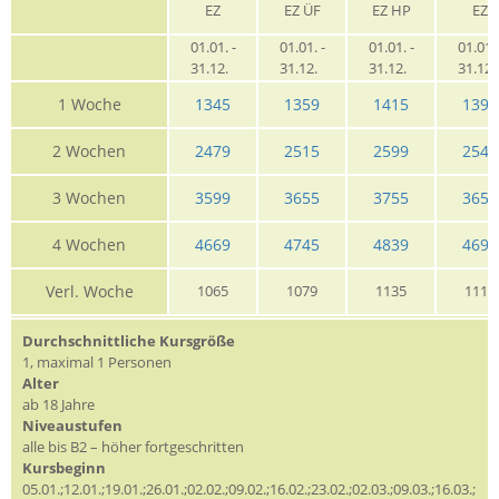
EZ
EZ ÜF
EZ HP
EZ
01.01. -
01.01. -
01.01. -
01.01. 
31.12.
31.12.
31.12.
31.12
1 Woche
1345
1359
1415
1395
2 Wochen
2479
2515
2599
2545
3 Wochen
3599
3655
3755
3659
4 Wochen
4669
4745
4839
4695
Verl. Woche
1065
1079
1135
1115
Durchschnittliche Kursgröße
1, maximal 1 Personen
Alter
ab 18 Jahre
Niveaustufen
alle bis B2 – höher fortgeschritten
Kursbeginn
05.01.;12.01.;19.01.;26.01.;02.02.;09.02.;16.02.;23.02.;02.03.;09.03.;16.03.;