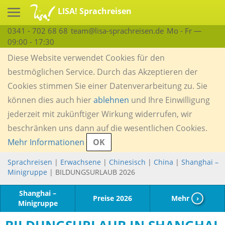
LISA! Sprachreisen
0341 - 702 68 68
team@lisa-sprachreisen.de
Mo - Fr —
09:00 - 17:30
Diese Website verwendet Cookies für den
bestmöglichen Service. Durch das Akzeptieren der
Cookies stimmen Sie einer Datenverarbeitung zu. Sie
können dies auch hier
ablehnen
und Ihre Einwilligung
jederzeit mit zukünftiger Wirkung widerrufen, wir
beschränken uns dann auf die wesentlichen Cookies.
Mehr Informationen
OK
Sprachreisen
|
Erwachsene
|
Chinesisch
|
China
|
Shanghai –
Minigruppe
| BILDUNGSURLAUB 2026
Shanghai –
Preise 2026
Mehr
›
Minigruppe