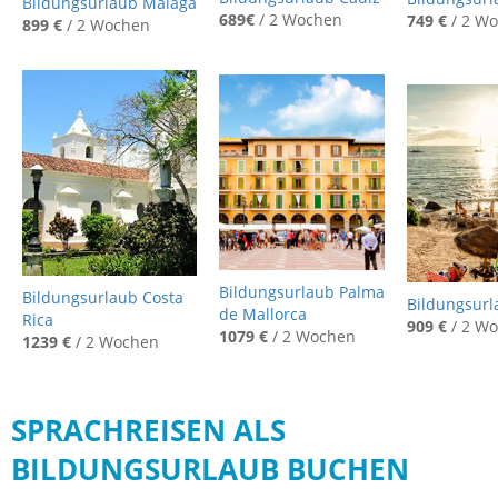
Bildungsurlaub Málaga
689€
/ 2 Wochen
749 €
/ 2 W
899 €
/ 2 Wochen
Bildungsurlaub Palma
Bildungsurlaub Costa
Bildungsurl
de Mallorca
Rica
909 €
/ 2 W
1079 €
/ 2 Wochen
1239 €
/ 2 Wochen
SPRACHREISEN ALS
BILDUNGSURLAUB BUCHEN