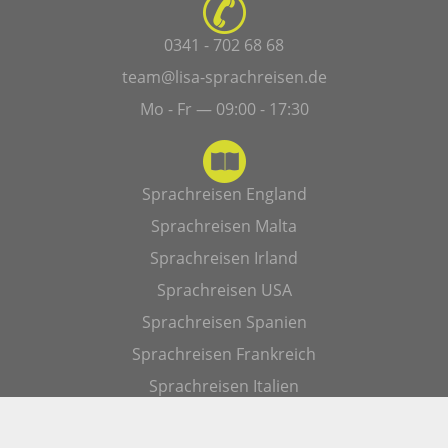
0341 - 702 68 68
team@lisa-sprachreisen.de
Mo - Fr — 09:00 - 17:30
Sprachreisen England
Sprachreisen Malta
Sprachreisen Irland
Sprachreisen USA
Sprachreisen Spanien
Sprachreisen Frankreich
Sprachreisen Italien