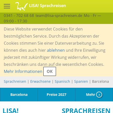
LISA! Sprachreisen
0341 - 702 68 68
team@lisa-sprachreisen.de
Mo - Fr —
09:00 - 17:30
Diese Website verwendet Cookies für den
bestmöglichen Service. Durch das Akzeptieren der
Cookies stimmen Sie einer Datenverarbeitung zu. Sie
können dies auch hier
ablehnen
und Ihre Einwilligung
jederzeit mit zukünftiger Wirkung widerrufen, wir
beschränken uns dann auf die wesentlichen Cookies.
Mehr Informationen
OK
Sprachreisen
|
Erwachsene
|
Spanisch
|
Spanien
| Barcelona
Barcelona
Preise 2027
Mehr
›
LISA! SPRACHREISEN