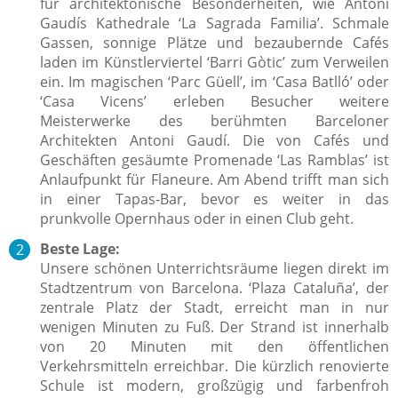
für architektonische Besonderheiten, wie Antoni
Gaudís Kathedrale ‘La Sagrada Familia’. Schmale
Gassen, sonnige Plätze und bezaubernde Cafés
laden im Künstlerviertel ‘Barri Gòtic’ zum Verweilen
ein. Im magischen ‘Parc Güell’, im ‘Casa Batlló’ oder
‘Casa Vicens’ erleben Besucher weitere
Meisterwerke des berühmten Barceloner
Architekten Antoni Gaudí. Die von Cafés und
Geschäften gesäumte Promenade ‘Las Ramblas’ ist
Anlaufpunkt für Flaneure. Am Abend trifft man sich
in einer Tapas-Bar, bevor es weiter in das
prunkvolle Opernhaus oder in einen Club geht.
Beste Lage:
Unsere schönen Unterrichtsräume liegen direkt im
Stadtzentrum von Barcelona.
‘Plaza Cataluña’, der
zentrale Platz der Stadt,
erreicht man in nur
wenigen Minuten zu Fuß. Der Strand ist innerhalb
von 20 Minuten mit den öffentlichen
Verkehrsmitteln erreichbar. Die kürzlich renovierte
Schule ist modern, großzügig und farbenfroh