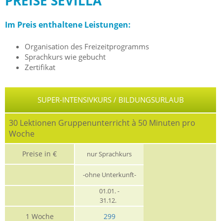
PREISE SEVILLA
Im Preis enthaltene Leistungen:
Organisation des Freizeitprogramms
Sprachkurs wie gebucht
Zertifikat
SUPER-INTENSIVKURS / BILDUNGSURLAUB
30 Lektionen Gruppenunterricht à 50 Minuten pro
Woche
Preise in €
nur Sprachkurs
-ohne Unterkunft-
01.01. -
31.12.
1 Woche
299