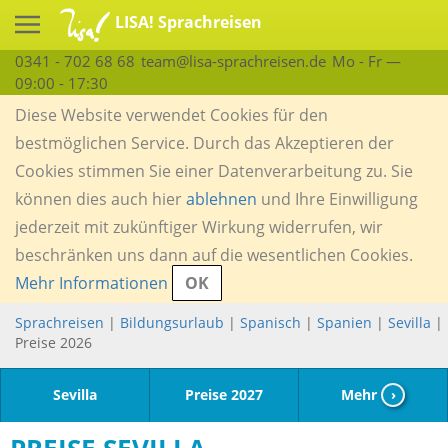
LISA! Sprachreisen
0341 - 702 68 68
team@lisa-sprachreisen.de
Mo - Fr —
09:00 - 17:30
Diese Website verwendet Cookies für den
bestmöglichen Service. Durch das Akzeptieren der
Cookies stimmen Sie einer Datenverarbeitung zu. Sie
können dies auch hier
ablehnen
und Ihre Einwilligung
jederzeit mit zukünftiger Wirkung widerrufen, wir
beschränken uns dann auf die wesentlichen Cookies.
Mehr Informationen
OK
Sprachreisen
|
Bildungsurlaub
|
Spanisch
|
Spanien
|
Sevilla
|
Preise 2026
Sevilla
Preise 2027
Mehr
›