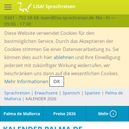
LISA! Sprachreisen
0341 - 702 68 68
team@lisa-sprachreisen.de
Mo - Fr —
09:00 - 17:30
Diese Website verwendet Cookies für den
bestmöglichen Service. Durch das Akzeptieren der
Cookies stimmen Sie einer Datenverarbeitung zu. Sie
können dies auch hier
ablehnen
und Ihre Einwilligung
jederzeit mit zukünftiger Wirkung widerrufen, wir
beschränken uns dann auf die wesentlichen Cookies.
Mehr Informationen
OK
Sprachreisen
|
Erwachsene
|
Spanisch
|
Spanien
|
Palma de
Mallorca
| KALENDER 2026
Palma de Mallorca
Preise 2026
Mehr
›