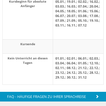
Kursbeginn für absolute
05.01.; 19.01.; 02.02.; 16.02.;
Anfänger
03.03.; 16.03.; 07.04.; 20.04.;
04.05.; 18.05.; 01.06.; 15.06.;
06.07.; 20.07.; 03.08.; 17.08.;
07.09.; 21.09.; 05.10.; 19.10.;
03.11.; 16.11.; 07.12
Kursende
Kein Unterricht an diesen
01.01.; 02.01.; 06.01.; 02.03.;
Tagen
03.04.; 06.04.; 01.05.; 12.10.;
02.11.; 08.12.; 21.12.; 22.12.;
23.12.; 24.12.; 25.12.; 28.12.;
29.12.; 30.12.; 31.12
FAQ - HÄUFIGE FRAGEN ZU IHRER SPRACHREISE