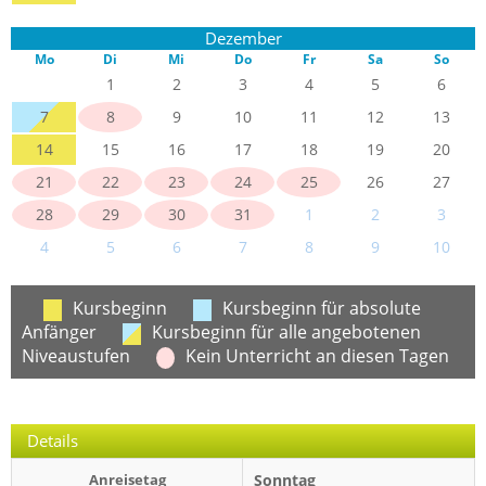
Dezember
Mo
Di
Mi
Do
Fr
Sa
So
1
2
3
4
5
6
7
8
9
10
11
12
13
14
15
16
17
18
19
20
21
22
23
24
25
26
27
28
29
30
31
1
2
3
4
5
6
7
8
9
10
Kursbeginn
Kursbeginn für absolute
Anfänger
Kursbeginn für alle angebotenen
Niveaustufen
Kein Unterricht an diesen Tagen
Details
Anreisetag
Sonntag