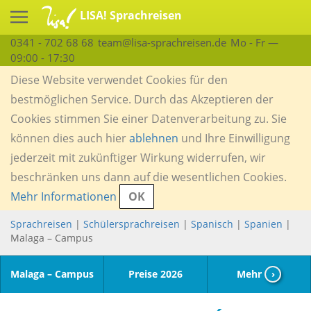
LISA! Sprachreisen
0341 - 702 68 68
team@lisa-sprachreisen.de
Mo - Fr —
09:00 - 17:30
Diese Website verwendet Cookies für den
bestmöglichen Service. Durch das Akzeptieren der
Cookies stimmen Sie einer Datenverarbeitung zu. Sie
können dies auch hier
ablehnen
und Ihre Einwilligung
jederzeit mit zukünftiger Wirkung widerrufen, wir
beschränken uns dann auf die wesentlichen Cookies.
Mehr Informationen
OK
Sprachreisen
|
Schülersprachreisen
|
Spanisch
|
Spanien
|
Malaga – Campus
Malaga – Campus
Preise 2026
Mehr
›