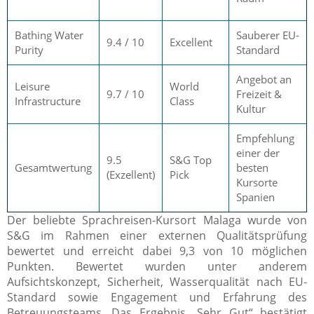
Bathing Water
Sauberer EU-
9.4 / 10
Excellent
Purity
Standard
Angebot an
Leisure
World
9.7 / 10
Freizeit &
Infrastructure
Class
Kultur
Empfehlung
einer der
9.5
S&G Top
Gesamtwertung
besten
(Exzellent)
Pick
Kursorte
Spanien
Der beliebte Sprachreisen-Kursort Malaga wurde von
S&G im Rahmen einer externen Qualitätsprüfung
bewertet und erreicht dabei 9,3 von 10 möglichen
Punkten. Bewertet wurden unter anderem
Aufsichtskonzept, Sicherheit, Wasserqualität nach EU-
Standard sowie Engagement und Erfahrung des
Betreuungsteams. Das Ergebnis „Sehr Gut“ bestätigt