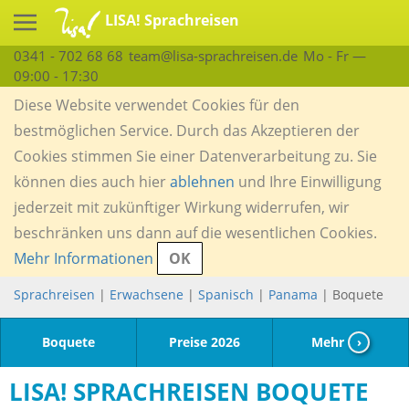
LISA! Sprachreisen
0341 - 702 68 68
team@lisa-sprachreisen.de
Mo - Fr —
09:00 - 17:30
Diese Website verwendet Cookies für den
bestmöglichen Service. Durch das Akzeptieren der
Cookies stimmen Sie einer Datenverarbeitung zu. Sie
können dies auch hier
ablehnen
und Ihre Einwilligung
jederzeit mit zukünftiger Wirkung widerrufen, wir
beschränken uns dann auf die wesentlichen Cookies.
Mehr Informationen
OK
Sprachreisen
|
Erwachsene
|
Spanisch
|
Panama
| Boquete
Boquete
Preise 2026
Mehr
›
LISA! SPRACHREISEN BOQUETE