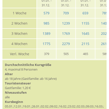
01.01. -
01.01. -
01.01. -
01.01. 
31.12.
31.12.
31.12.
31.12
1 Woche
579
709
659
789
2 Wochen
985
1239
1155
1409
3 Wochen
1389
1769
1645
2025
4 Wochen
1775
2279
2115
2619
Verl. Woche
379
505
465
589
Durchschnittliche Kursgröße
4, maximal 8 Personen
Alter
ab 18 Jahre (Gastfamilie: ab 16 Jahre)
Touristensteuer
Gastfamilie: 1,20 €
Niveaustufen
alle
Kursbeginn
05.01.;12.01.;19.01.;26.01.;02.02.;09.02.;16.02.;23.02.;02.03.;09.03.;16.03.;