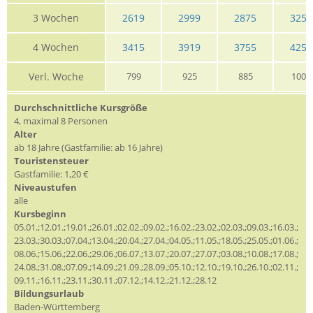
3 Wochen
2619
2999
2875
3255
4 Wochen
3415
3919
3755
4259
Verl. Woche
799
925
885
1009
Durchschnittliche Kursgröße
4, maximal 8 Personen
Alter
ab 18 Jahre (Gastfamilie: ab 16 Jahre)
Touristensteuer
Gastfamilie: 1,20 €
Niveaustufen
alle
Kursbeginn
05.01.;12.01.;19.01.;26.01.;02.02.;09.02.;16.02.;23.02.;02.03.;09.03.;16.03.;
23.03.;30.03.;07.04.;13.04.;20.04.;27.04.;04.05.;11.05.;18.05.;25.05.;01.06.;
08.06.;15.06.;22.06.;29.06.;06.07.;13.07.;20.07.;27.07.;03.08.;10.08.;17.08.;
24.08.;31.08.;07.09.;14.09.;21.09.;28.09.;05.10.;12.10.;19.10.;26.10.;02.11.;
09.11.;16.11.;23.11.;30.11.;07.12.;14.12.;21.12.;28.12
Bildungsurlaub
Baden-Württemberg