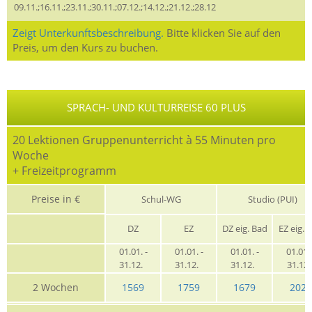
09.11.;16.11.;23.11.;30.11.;07.12.;14.12.;21.12.;28.12
Zeigt Unterkunftsbeschreibung.
Bitte klicken Sie auf den
Preis, um den Kurs zu buchen.
SPRACH- UND KULTURREISE 60 PLUS
20 Lektionen Gruppenunterricht à 55 Minuten pro
Woche
+ Freizeitprogramm
Preise in €
Schul-WG
Studio (PUI)
DZ
EZ
DZ eig. Bad
EZ eig. 
01.01. -
01.01. -
01.01. -
01.01. 
31.12.
31.12.
31.12.
31.12
2 Wochen
1569
1759
1679
2029