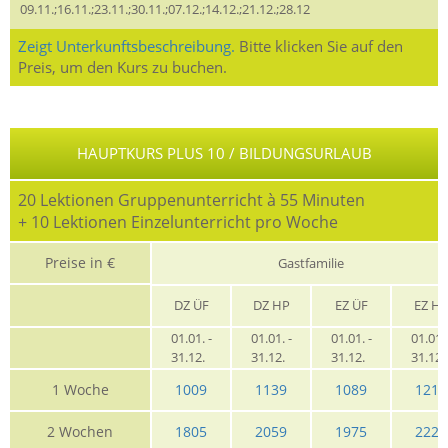
09.11.;16.11.;23.11.;30.11.;07.12.;14.12.;21.12.;28.12
Zeigt Unterkunftsbeschreibung.
Bitte klicken Sie auf den
Preis, um den Kurs zu buchen.
HAUPTKURS PLUS 10 / BILDUNGSURLAUB
20 Lektionen Gruppenunterricht à 55 Minuten
+ 10 Lektionen Einzelunterricht pro Woche
Preise in €
Gastfamilie
DZ ÜF
DZ HP
EZ ÜF
EZ H
01.01. -
01.01. -
01.01. -
01.01. 
31.12.
31.12.
31.12.
31.12
1 Woche
1009
1139
1089
1219
2 Wochen
1805
2059
1975
2229