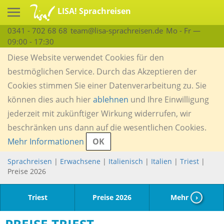
LISA! Sprachreisen
0341 - 702 68 68
team@lisa-sprachreisen.de
Mo - Fr —
09:00 - 17:30
Diese Website verwendet Cookies für den
bestmöglichen Service. Durch das Akzeptieren der
Cookies stimmen Sie einer Datenverarbeitung zu. Sie
können dies auch hier
ablehnen
und Ihre Einwilligung
jederzeit mit zukünftiger Wirkung widerrufen, wir
beschränken uns dann auf die wesentlichen Cookies.
Mehr Informationen
OK
Sprachreisen
|
Erwachsene
|
Italienisch
|
Italien
|
Triest
|
Preise 2026
Triest
Preise 2026
Mehr
›