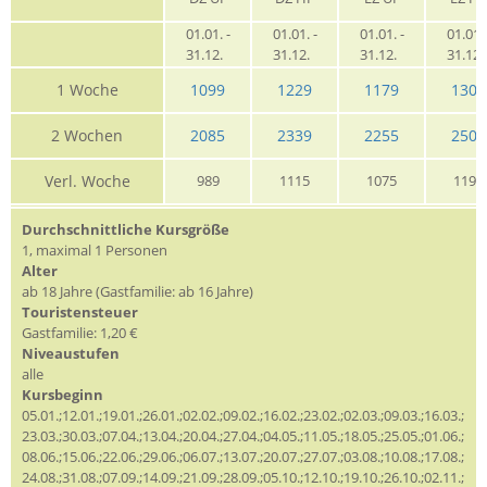
01.01. -
01.01. -
01.01. -
01.01. 
31.12.
31.12.
31.12.
31.12
1 Woche
1099
1229
1179
1309
2 Wochen
2085
2339
2255
2509
Verl. Woche
989
1115
1075
1199
Durchschnittliche Kursgröße
1, maximal 1 Personen
Alter
ab 18 Jahre (Gastfamilie: ab 16 Jahre)
Touristensteuer
Gastfamilie: 1,20 €
Niveaustufen
alle
Kursbeginn
05.01.;12.01.;19.01.;26.01.;02.02.;09.02.;16.02.;23.02.;02.03.;09.03.;16.03.;
23.03.;30.03.;07.04.;13.04.;20.04.;27.04.;04.05.;11.05.;18.05.;25.05.;01.06.;
08.06.;15.06.;22.06.;29.06.;06.07.;13.07.;20.07.;27.07.;03.08.;10.08.;17.08.;
24.08.;31.08.;07.09.;14.09.;21.09.;28.09.;05.10.;12.10.;19.10.;26.10.;02.11.;