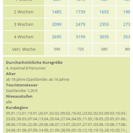
2 Wochen
1485
1739
1655
1909
3 Wochen
2099
2479
2355
2735
4 Wochen
2695
3199
3035
3539
Verl. Woche
599
725
685
809
Durchschnittliche Kursgröße
4, maximal 8 Personen
Alter
ab 18 Jahre (Gastfamilie: ab 16 Jahre)
Touristensteuer
Gastfamilie: 1,20 €
Niveaustufen
alle
Kursbeginn
05.01.;12.01.;19.01.;26.01.;02.02.;09.02.;16.02.;23.02.;02.03.;09.03.;16.03.;
23.03.;30.03.;07.04.;13.04.;20.04.;27.04.;04.05.;11.05.;18.05.;25.05.;01.06.;
08.06.;15.06.;22.06.;29.06.;06.07.;13.07.;20.07.;27.07.;03.08.;10.08.;17.08.;
24.08.;31.08.;07.09.;14.09.;21.09.;28.09.;05.10.;12.10.;19.10.;26.10.;02.11.;