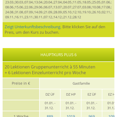
23.03.;30.03.;07.04.;13.04.;20.04.;27.04.;04.05.;11.05.;18.05.;25.05.;01.06.;
08.06.;15.06.;22.06.;29.06.;06.07.;13.07.;20.07.;27.07.;03.08.;10.08.;17.08.;
24.08.;31.08.;07.09.;14.09.;21.09.;28.09.;05.10.;12.10.;19.10.;26.10.;02.11.;
09.11.;16.11.;23.11.;30.11.;07.12.;14.12.;21.12.;28.12
Zeigt Unterkunftsbeschreibung.
Bitte klicken Sie auf den
Preis, um den Kurs zu buchen.
HAUPTKURS PLUS 6
20 Lektionen Gruppenunterricht à 55 Minuten
+ 6 Lektionen Einzelunterricht pro Woche
Preise in €
Gastfamilie
DZ ÜF
DZ HP
EZ ÜF
EZ H
01.01. -
01.01. -
01.01. -
01.01. 
31.12.
31.12.
31.12.
31.12
1 Woche
889
1019
969
1099