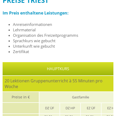
PREISE TRIEST
Im Preis enthaltene Leistungen:
Anreiseinformationen
Lehrmaterial
Organisation des Freizeitprogramms
Sprachkurs wie gebucht
Unterkunft wie gebucht
Zertifikat
HAUPTKURS
20 Lektionen Gruppenunterricht à 55 Minuten pro
Woche
Preise in €
Gastfamilie
DZ ÜF
DZ HP
EZ ÜF
EZ H