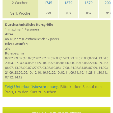
2 Wochen
1745
1879
1879
2009
Verl. Woche
799
859
859
919
Durchschnittliche Kursgröße
1, maximal 1 Personen
Alter
ab 18 Jahre (Gastfamilie: ab 17 Jahre)
Niveaustufen
alle
Kursbeginn
02.02.;09.02.;16.02.;23.02.;02.03.;09.03.;16.03.;23.03.;30.03.;07.04.;13.04.;
20.04.;27.04.;04.05.;11.05.;18.05.;25.05.;01.06.;08.06.;15.06.;22.06.;29.06.;
06.07.;13.07.;20.07.;27.07.;03.08.;10.08.;17.08.;24.08.;31.08.;07.09.;14.09.;
21.09.;28.09.;05.10.;12.10.;19.10.;26.10.;02.11.;09.11.;16.11.;23.11.;30.11.;
07.12.;14.12
Zeigt Unterkunftsbeschreibung.
Bitte klicken Sie auf den
Preis, um den Kurs zu buchen.