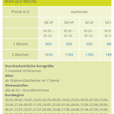
Wein pro Woche
Preise in €
Gastfamilie
DZ ÜF
DZ HP
EZ ÜF
EZ H
01.01. -
01.01. -
01.01. -
01.01. 
31.12.
31.12.
31.12.
31.12
1 Woche
869
929
929
989
2 Wochen
1635
1769
1769
1899
Durchschnittliche Kursgröße
7, maximal 10 Personen
Alter
ab 18 Jahre (Gastfamilie: ab 17 Jahre)
Niveaustufen
alle ab A2 – Grundkenntnisse
Kursbeginn
02.02.;09.02.;16.02.;23.02.;02.03.;09.03.;16.03.;23.03.;30.03.;07.04.;13.04.;
20.04.;27.04.;04.05.;11.05.;18.05.;25.05.;01.06.;08.06.;15.06.;22.06.;29.06.;
06.07.;13.07.;20.07.;27.07.;03.08.;10.08.;17.08.;24.08.;31.08.;07.09.;14.09.;