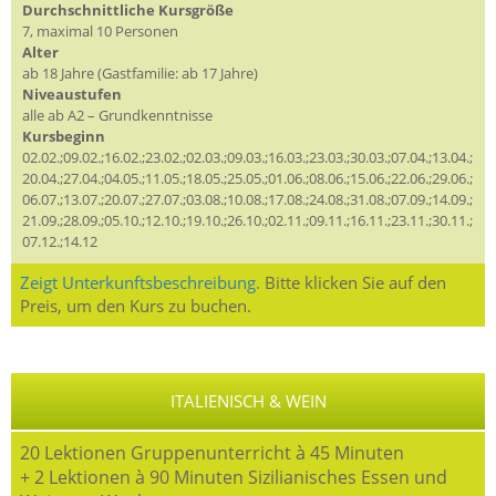
Durchschnittliche Kursgröße
7, maximal 10 Personen
Alter
ab 18 Jahre (Gastfamilie: ab 17 Jahre)
Niveaustufen
alle ab A2 – Grundkenntnisse
Kursbeginn
02.02.;09.02.;16.02.;23.02.;02.03.;09.03.;16.03.;23.03.;30.03.;07.04.;13.04.;
20.04.;27.04.;04.05.;11.05.;18.05.;25.05.;01.06.;08.06.;15.06.;22.06.;29.06.;
06.07.;13.07.;20.07.;27.07.;03.08.;10.08.;17.08.;24.08.;31.08.;07.09.;14.09.;
21.09.;28.09.;05.10.;12.10.;19.10.;26.10.;02.11.;09.11.;16.11.;23.11.;30.11.;
07.12.;14.12
Zeigt Unterkunftsbeschreibung.
Bitte klicken Sie auf den
Preis, um den Kurs zu buchen.
ITALIENISCH & WEIN
20 Lektionen Gruppenunterricht à 45 Minuten
+ 2 Lektionen à 90 Minuten Sizilianisches Essen und