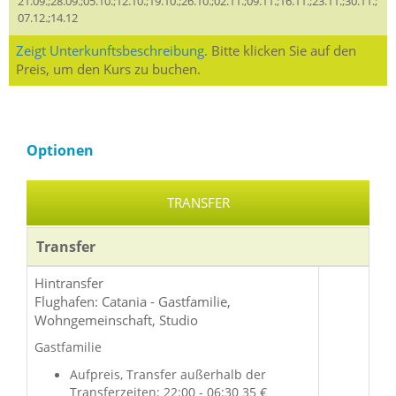
21.09.;28.09.;05.10.;12.10.;19.10.;26.10.;02.11.;09.11.;16.11.;23.11.;30.11.;
07.12.;14.12
Zeigt Unterkunftsbeschreibung.
Bitte klicken Sie auf den
Preis, um den Kurs zu buchen.
Optionen
TRANSFER
Transfer
Hintransfer
Flughafen: Catania - Gastfamilie,
Wohngemeinschaft, Studio
Gastfamilie
Aufpreis, Transfer außerhalb der
Transferzeiten: 22:00 - 06:30 35 €