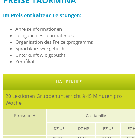
PREISE TAORMINA
Im Preis enthaltene Leistungen:
Anreiseinformationen
Leihgabe des Lehrmaterials
Organisation des Freizeitprogramms
Sprachkurs wie gebucht
Unterkunft wie gebucht
Zertifikat
HAUPTKURS
20 Lektionen Gruppenunterricht à 45 Minuten pro
Woche
Preise in €
Gastfamilie
DZ ÜF
DZ HP
EZ ÜF
EZ H