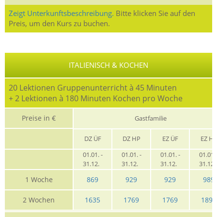
Zeigt Unterkunftsbeschreibung.
Bitte klicken Sie auf den
Preis, um den Kurs zu buchen.
ITALIENISCH & KOCHEN
20 Lektionen Gruppenunterricht à 45 Minuten
+ 2 Lektionen à 180 Minuten Kochen pro Woche
Preise in €
Gastfamilie
DZ ÜF
DZ HP
EZ ÜF
EZ H
01.01. -
01.01. -
01.01. -
01.01. 
31.12.
31.12.
31.12.
31.12
1 Woche
869
929
929
989
2 Wochen
1635
1769
1769
1899