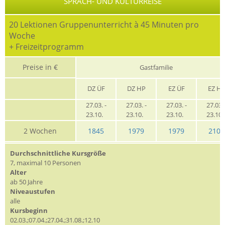
SPRACH- UND KULTURREISE
20 Lektionen Gruppenunterricht à 45 Minuten pro
Woche
+ Freizeitprogramm
Preise in €
Gastfamilie
DZ ÜF
DZ HP
EZ ÜF
EZ H
27.03. -
27.03. -
27.03. -
27.03. 
23.10.
23.10.
23.10.
23.10
2 Wochen
1845
1979
1979
2109
Durchschnittliche Kursgröße
7, maximal 10 Personen
Alter
ab 50 Jahre
Niveaustufen
alle
Kursbeginn
02.03.;07.04.;27.04.;31.08.;12.10