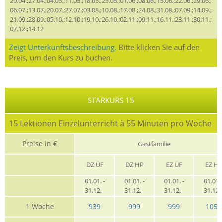
20.04.;27.04.;04.05.;11.05.;18.05.;25.05.;01.06.;08.06.;15.06.;22.06.;29.06.;
06.07.;13.07.;20.07.;27.07.;03.08.;10.08.;17.08.;24.08.;31.08.;07.09.;14.09.;
21.09.;28.09.;05.10.;12.10.;19.10.;26.10.;02.11.;09.11.;16.11.;23.11.;30.11.;
07.12.;14.12
Zeigt Unterkunftsbeschreibung.
Bitte klicken Sie auf den
Preis, um den Kurs zu buchen.
STARKURS 15
15 Lektionen Einzelunterricht à 55 Minuten pro Woche
Preise in €
Gastfamilie
DZ ÜF
DZ HP
EZ ÜF
EZ H
01.01. -
01.01. -
01.01. -
01.01. 
31.12.
31.12.
31.12.
31.12
1 Woche
939
999
999
1059