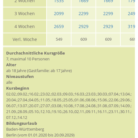
2 Wochen
1535
1669
1669
1799
3 Wochen
2099
2299
2299
2499
4 Wochen
2659
2929
2929
3199
Verl. Woche
549
609
609
669
Durchschnittliche Kursgröße
7, maximal 10 Personen
Alter
ab 18 Jahre (Gastfamilie: ab 17 Jahre)
Niveaustufen
alle
Kursbeginn
02.02.;09.02.;16.02.;23.02.;02.03.;09.03.;16.03.;23.03.;30.03.;07.04.;13.04.;
20.04.;27.04.;04.05.;11.05.;18.05.;25.05.;01.06.;08.06.;15.06.;22.06.;29.06.;
06.07.;13.07.;20.07.;27.07.;03.08.;10.08.;17.08.;24.08.;31.08.;07.09.;14.09.;
21.09.;28.09.;05.10.;12.10.;19.10.;26.10.;02.11.;09.11.;16.11.;23.11.;30.11.;
07.12.;14.12
Bildungsurlaub
Baden-Württemberg
Berlin (vom 01.01.2020 bis 20.09.2029)