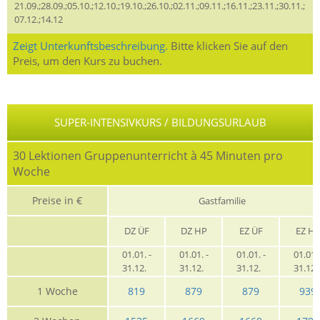
21.09.;28.09.;05.10.;12.10.;19.10.;26.10.;02.11.;09.11.;16.11.;23.11.;30.11.;
07.12.;14.12
Zeigt Unterkunftsbeschreibung.
Bitte klicken Sie auf den
Preis, um den Kurs zu buchen.
SUPER-INTENSIVKURS / BILDUNGSURLAUB
30 Lektionen Gruppenunterricht à 45 Minuten pro
Woche
Preise in €
Gastfamilie
DZ ÜF
DZ HP
EZ ÜF
EZ H
01.01. -
01.01. -
01.01. -
01.01. 
31.12.
31.12.
31.12.
31.12
1 Woche
819
879
879
939