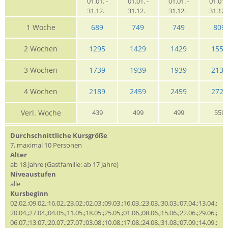
01.01. -
01.01. -
01.01. -
01.01. 
31.12.
31.12.
31.12.
31.12
1 Woche
689
749
749
809
2 Wochen
1295
1429
1429
1559
3 Wochen
1739
1939
1939
2139
4 Wochen
2189
2459
2459
2729
Verl. Woche
439
499
499
559
Durchschnittliche Kursgröße
7, maximal 10 Personen
Alter
ab 18 Jahre (Gastfamilie: ab 17 Jahre)
Niveaustufen
alle
Kursbeginn
02.02.;09.02.;16.02.;23.02.;02.03.;09.03.;16.03.;23.03.;30.03.;07.04.;13.04.;
20.04.;27.04.;04.05.;11.05.;18.05.;25.05.;01.06.;08.06.;15.06.;22.06.;29.06.;
06.07.;13.07.;20.07.;27.07.;03.08.;10.08.;17.08.;24.08.;31.08.;07.09.;14.09.;