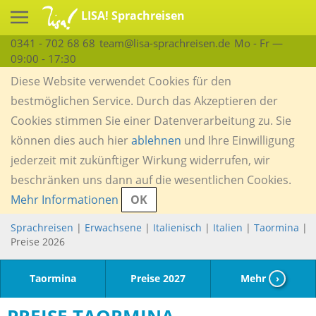
LISA! Sprachreisen
0341 - 702 68 68
team@lisa-sprachreisen.de
Mo - Fr —
09:00 - 17:30
Diese Website verwendet Cookies für den
bestmöglichen Service. Durch das Akzeptieren der
Cookies stimmen Sie einer Datenverarbeitung zu. Sie
können dies auch hier
ablehnen
und Ihre Einwilligung
jederzeit mit zukünftiger Wirkung widerrufen, wir
beschränken uns dann auf die wesentlichen Cookies.
Mehr Informationen
OK
Sprachreisen
|
Erwachsene
|
Italienisch
|
Italien
|
Taormina
|
Preise 2026
Taormina
Preise 2027
Mehr
›