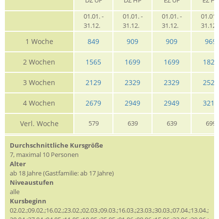
01.01. -
01.01. -
01.01. -
01.01. 
31.12.
31.12.
31.12.
31.12
1 Woche
849
909
909
969
2 Wochen
1565
1699
1699
1829
3 Wochen
2129
2329
2329
2529
4 Wochen
2679
2949
2949
3219
Verl. Woche
579
639
639
699
Durchschnittliche Kursgröße
7, maximal 10 Personen
Alter
ab 18 Jahre (Gastfamilie: ab 17 Jahre)
Niveaustufen
alle
Kursbeginn
02.02.;09.02.;16.02.;23.02.;02.03.;09.03.;16.03.;23.03.;30.03.;07.04.;13.04.;