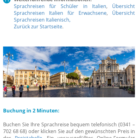
Sprachreisen für Schüler in Italien
,
Übersicht
Sprachreisen Italien für Erwachsene
,
Übersicht
Sprachreisen Italienisch,
Zurück zur Startseite
.
Buchung in 2 Minuten:
Buchen Sie Ihre Sprachreise bequem telefonisch (0341 –
702 68 68) oder klicken Sie auf den gewünschten Preis in
der
Preistabelle
. Ein vorausgefülltes Online-Formular