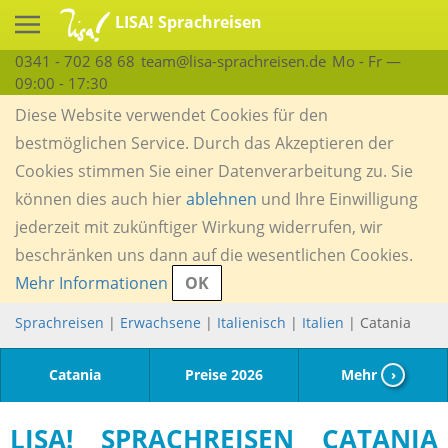
LISA! Sprachreisen
0341 - 702 68 68
team@lisa-sprachreisen.de
Mo - Fr —
09:00 - 17:30
Diese Website verwendet Cookies für den
bestmöglichen Service. Durch das Akzeptieren der
Cookies stimmen Sie einer Datenverarbeitung zu. Sie
können dies auch hier
ablehnen
und Ihre Einwilligung
jederzeit mit zukünftiger Wirkung widerrufen, wir
beschränken uns dann auf die wesentlichen Cookies.
Mehr Informationen
OK
Sprachreisen
|
Erwachsene
|
Italienisch
|
Italien
| Catania
Catania
Preise 2026
Mehr
›
LISA! SPRACHREISEN CATANIA