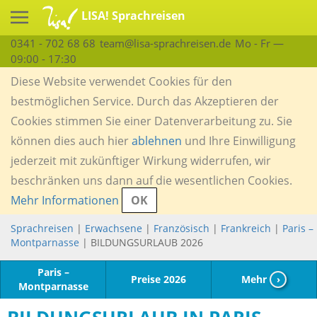
LISA! Sprachreisen
0341 - 702 68 68
team@lisa-sprachreisen.de
Mo - Fr —
09:00 - 17:30
Diese Website verwendet Cookies für den
bestmöglichen Service. Durch das Akzeptieren der
Cookies stimmen Sie einer Datenverarbeitung zu. Sie
können dies auch hier
ablehnen
und Ihre Einwilligung
jederzeit mit zukünftiger Wirkung widerrufen, wir
beschränken uns dann auf die wesentlichen Cookies.
Mehr Informationen
OK
Sprachreisen
|
Erwachsene
|
Französisch
|
Frankreich
|
Paris –
Montparnasse
| BILDUNGSURLAUB 2026
Paris –
Preise 2026
Mehr
›
Montparnasse