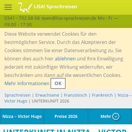
LISA! Sprachreisen
0341 - 702 68 68
team@lisa-sprachreisen.de
Mo - Fr —
09:00 - 17:30
Diese Website verwendet Cookies für den
bestmöglichen Service. Durch das Akzeptieren der
Cookies stimmen Sie einer Datenverarbeitung zu. Sie
können dies auch hier
ablehnen
und Ihre Einwilligung
jederzeit mit zukünftiger Wirkung widerrufen, wir
beschränken uns dann auf die wesentlichen Cookies.
Mehr Informationen
OK
Sprachreisen
|
Erwachsene
|
Französisch
|
Frankreich
|
Nizza –
Victor Hugo
| UNTERKUNFT 2026
Nizza – Victor Hugo
Preise 2026
Mehr
›