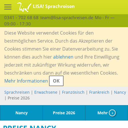
LISA! Sprachreisen
0341 - 702 68 68
team@lisa-sprachreisen.de
Mo - Fr —
09:00 - 17:30
Diese Website verwendet Cookies für den
bestmöglichen Service. Durch das Akzeptieren der
Cookies stimmen Sie einer Datenverarbeitung zu. Sie
können dies auch hier
ablehnen
und Ihre Einwilligung
jederzeit mit zukünftiger Wirkung widerrufen, wir
beschränken uns dann auf die wesentlichen Cookies.
Mehr Informationen
OK
Sprachreisen
|
Erwachsene
|
Französisch
|
Frankreich
|
Nancy
| Preise 2026
Nancy
Preise 2026
Mehr
›