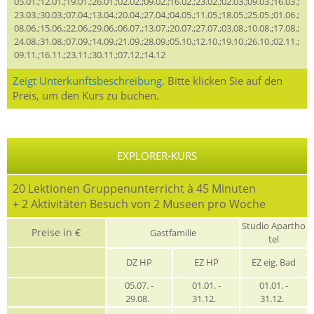
05.01.;12.01.;19.01.;26.01.;02.02.;09.02.;16.02.;23.02.;02.03.;09.03.;16.03.;
23.03.;30.03.;07.04.;13.04.;20.04.;27.04.;04.05.;11.05.;18.05.;25.05.;01.06.;
08.06.;15.06.;22.06.;29.06.;06.07.;13.07.;20.07.;27.07.;03.08.;10.08.;17.08.;
24.08.;31.08.;07.09.;14.09.;21.09.;28.09.;05.10.;12.10.;19.10.;26.10.;02.11.;
09.11.;16.11.;23.11.;30.11.;07.12.;14.12
Zeigt Unterkunftsbeschreibung.
Bitte klicken Sie auf den
Preis, um den Kurs zu buchen.
EXPLORER-KURS
20 Lektionen Gruppenunterricht à 45 Minuten
+ 2 Aktivitäten Besuch von 2 Museen pro Woche
Studio Apartho
Preise in €
Gastfamilie
tel
DZ HP
EZ HP
EZ eig. Bad
05.07. -
01.01. -
01.01. -
29.08.
31.12.
31.12.