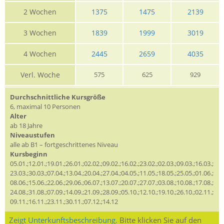
2 Wochen
1375
1475
2139
3 Wochen
1839
1999
3019
4 Wochen
2445
2659
4035
Verl. Woche
575
625
929
Durchschnittliche Kursgröße
6, maximal 10 Personen
Alter
ab 18 Jahre
Niveaustufen
alle ab B1 – fortgeschrittenes Niveau
Kursbeginn
05.01.;12.01.;19.01.;26.01.;02.02.;09.02.;16.02.;23.02.;02.03.;09.03.;16.03.;
23.03.;30.03.;07.04.;13.04.;20.04.;27.04.;04.05.;11.05.;18.05.;25.05.;01.06.;
08.06.;15.06.;22.06.;29.06.;06.07.;13.07.;20.07.;27.07.;03.08.;10.08.;17.08.;
24.08.;31.08.;07.09.;14.09.;21.09.;28.09.;05.10.;12.10.;19.10.;26.10.;02.11.;
09.11.;16.11.;23.11.;30.11.;07.12.;14.12
Zeigt Unterkunftsbeschreibung.
Bitte klicken Sie auf den