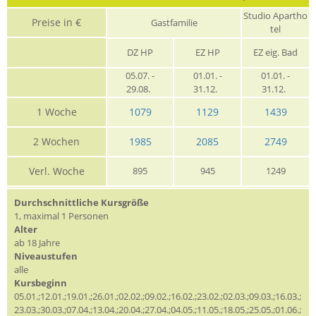
Studio Apartho
Preise in €
Gastfamilie
tel
DZ HP
EZ HP
EZ eig. Bad
05.07. -
01.01. -
01.01. -
29.08.
31.12.
31.12.
1 Woche
1079
1129
1439
2 Wochen
1985
2085
2749
Verl. Woche
895
945
1249
Durchschnittliche Kursgröße
1, maximal 1 Personen
Alter
ab 18 Jahre
Niveaustufen
alle
Kursbeginn
05.01.;12.01.;19.01.;26.01.;02.02.;09.02.;16.02.;23.02.;02.03.;09.03.;16.03.;
23.03.;30.03.;07.04.;13.04.;20.04.;27.04.;04.05.;11.05.;18.05.;25.05.;01.06.;