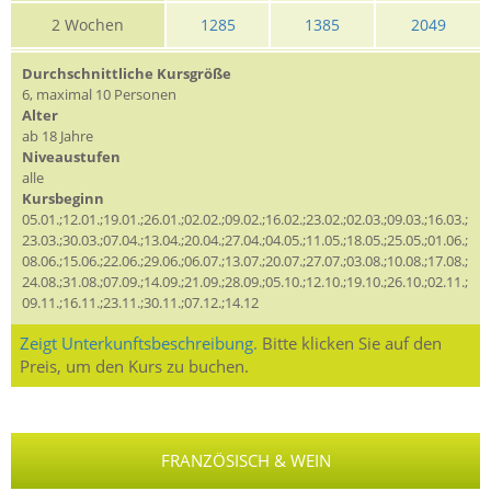
2 Wochen
1285
1385
2049
Durchschnittliche Kursgröße
6, maximal 10 Personen
Alter
ab 18 Jahre
Niveaustufen
alle
Kursbeginn
05.01.;12.01.;19.01.;26.01.;02.02.;09.02.;16.02.;23.02.;02.03.;09.03.;16.03.;
23.03.;30.03.;07.04.;13.04.;20.04.;27.04.;04.05.;11.05.;18.05.;25.05.;01.06.;
08.06.;15.06.;22.06.;29.06.;06.07.;13.07.;20.07.;27.07.;03.08.;10.08.;17.08.;
24.08.;31.08.;07.09.;14.09.;21.09.;28.09.;05.10.;12.10.;19.10.;26.10.;02.11.;
09.11.;16.11.;23.11.;30.11.;07.12.;14.12
Zeigt Unterkunftsbeschreibung.
Bitte klicken Sie auf den
Preis, um den Kurs zu buchen.
FRANZÖSISCH & WEIN