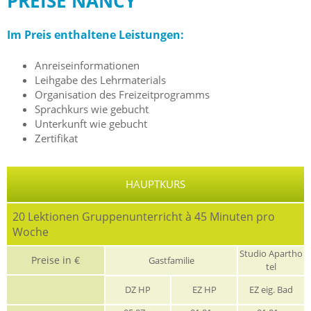
PREISE NANCY
Im Preis enthaltene Leistungen:
Anreiseinformationen
Leihgabe des Lehrmaterials
Organisation des Freizeitprogramms
Sprachkurs wie gebucht
Unterkunft wie gebucht
Zertifikat
HAUPTKURS
20 Lektionen Gruppenunterricht à 45 Minuten pro
Woche
Studio Apartho
Preise in €
Gastfamilie
tel
DZ HP
EZ HP
EZ eig. Bad