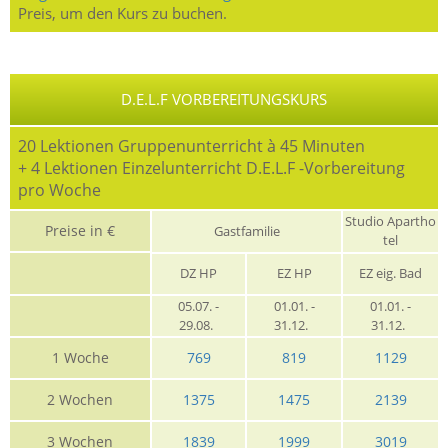
Preis, um den Kurs zu buchen.
D.E.L.F VORBEREITUNGSKURS
20 Lektionen Gruppenunterricht à 45 Minuten
+ 4 Lektionen Einzelunterricht D.E.L.F -Vorbereitung
pro Woche
Studio Apartho
Preise in €
Gastfamilie
tel
DZ HP
EZ HP
EZ eig. Bad
05.07. -
01.01. -
01.01. -
29.08.
31.12.
31.12.
1 Woche
769
819
1129
2 Wochen
1375
1475
2139
3 Wochen
1839
1999
3019