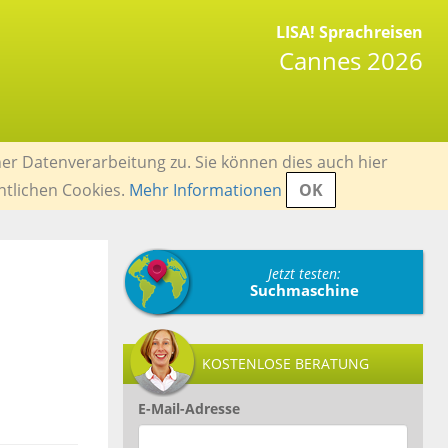
LISA! Sprachreisen
Cannes 2026
er Datenverarbeitung zu. Sie können dies auch hier
ntlichen Cookies.
Mehr Informationen
OK
Jetzt testen:
Suchmaschine
KOSTENLOSE BERATUNG
E-Mail-Adresse