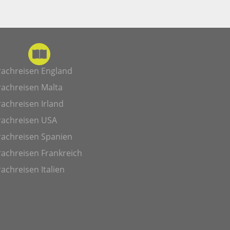
rachreisen England
rachreisen Malta
achreisen Irland
rachreisen USA
rachreisen Spanien
achreisen Frankreich
achreisen Italien