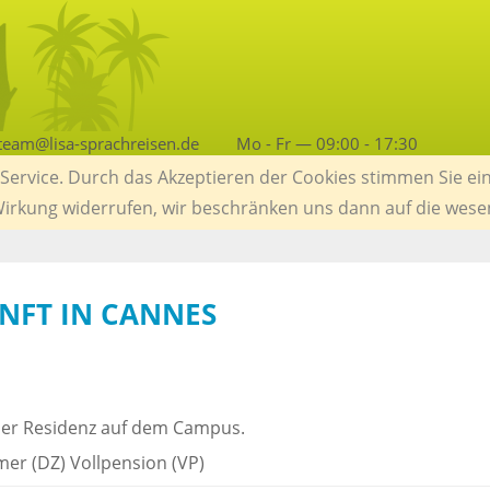
team@lisa-sprachreisen.de
Mo - Fr — 09:00 - 17:30
ervice. Durch das Akzeptieren der Cookies stimmen Sie ein
 Wirkung widerrufen, wir beschränken uns dann auf die wese
NFT IN CANNES
iner Residenz auf dem Campus.
er (DZ) Vollpension (VP)