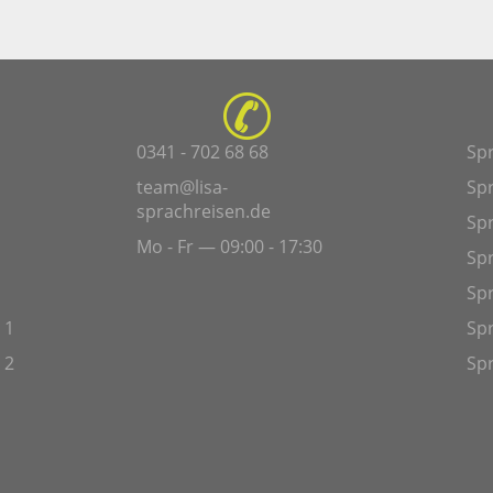
0341 - 702 68 68
Sp
team@lisa-
Sp
sprachreisen.de
Spr
Mo - Fr — 09:00 - 17:30
Sp
Sp
 1
Spr
 2
Spr