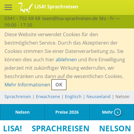
LISA! Sprachreisen
0341 - 702 68 68
team@lisa-sprachreisen.de
Mo - Fr —
09:00 - 17:30
Diese Website verwendet Cookies für den
bestmöglichen Service. Durch das Akzeptieren der
Cookies stimmen Sie einer Datenverarbeitung zu. Sie
können dies auch hier
ablehnen
und Ihre Einwilligung
jederzeit mit zukünftiger Wirkung widerrufen, wir
beschränken uns dann auf die wesentlichen Cookies.
Mehr Informationen
OK
Sprachreisen
|
Erwachsene
|
Englisch
|
Neuseeland
| Nelson
Nelson
Preise 2026
Mehr
›
LISA! SPRACHREISEN NELSON