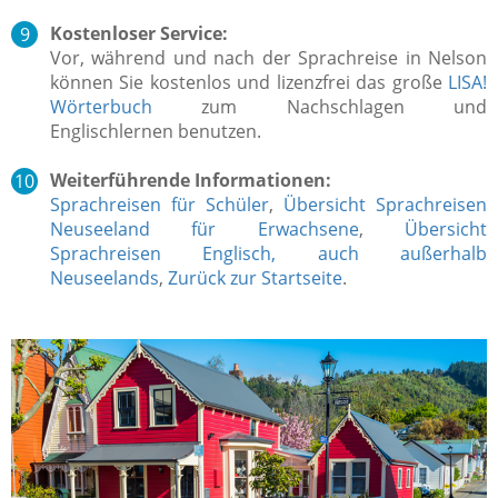
Kostenloser Service:
Vor, während und nach der Sprachreise in Nelson
können Sie kostenlos und lizenzfrei das große
LISA!
Wörterbuch
zum Nachschlagen und
Englischlernen benutzen.
Weiterführende Informationen:
Sprachreisen für Schüler
,
Übersicht Sprachreisen
Neuseeland für Erwachsene
,
Übersicht
Sprachreisen Englisch, auch außerhalb
Neuseelands
,
Zurück zur Startseite
.