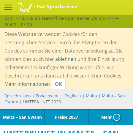
LISA! Sprachreisen
0341 - 702 68 68
team@lisa-sprachreisen.de
Mo - Fr —
09:00 - 17:30
Diese Website verwendet Cookies für den
bestmöglichen Service. Durch das Akzeptieren der
Cookies stimmen Sie einer Datenverarbeitung zu. Sie
können dies auch hier
ablehnen
und Ihre Einwilligung
jederzeit mit zukünftiger Wirkung widerrufen, wir
beschränken uns dann auf die wesentlichen Cookies.
Mehr Informationen
OK
Sprachreisen
|
Erwachsene
|
Englisch
|
Malta
|
Malta – San
Gwann
| UNTERKUNFT 2026
Malta – San Gwann
Preise 2027
Mehr
›