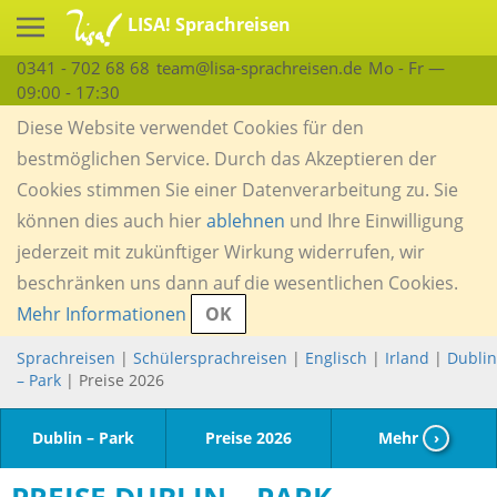
LISA! Sprachreisen
0341 - 702 68 68
team@lisa-sprachreisen.de
Mo - Fr —
09:00 - 17:30
Diese Website verwendet Cookies für den
bestmöglichen Service. Durch das Akzeptieren der
Cookies stimmen Sie einer Datenverarbeitung zu. Sie
können dies auch hier
ablehnen
und Ihre Einwilligung
jederzeit mit zukünftiger Wirkung widerrufen, wir
beschränken uns dann auf die wesentlichen Cookies.
Mehr Informationen
OK
Sprachreisen
|
Schülersprachreisen
|
Englisch
|
Irland
|
Dublin
– Park
| Preise 2026
Dublin – Park
Preise 2026
Mehr
›