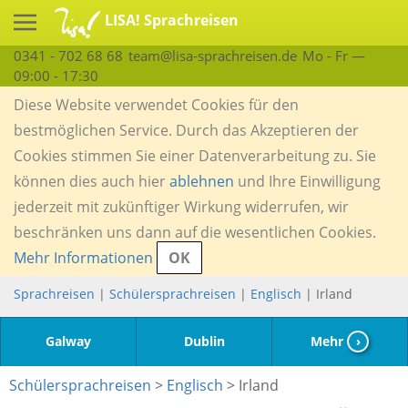
LISA! Sprachreisen
0341 - 702 68 68
team@lisa-sprachreisen.de
Mo - Fr —
09:00 - 17:30
Diese Website verwendet Cookies für den
bestmöglichen Service. Durch das Akzeptieren der
Cookies stimmen Sie einer Datenverarbeitung zu. Sie
können dies auch hier
ablehnen
und Ihre Einwilligung
jederzeit mit zukünftiger Wirkung widerrufen, wir
beschränken uns dann auf die wesentlichen Cookies.
Mehr Informationen
OK
Sprachreisen
|
Schülersprachreisen
|
Englisch
| Irland
Galway
Dublin
Mehr
›
Schülersprachreisen
>
Englisch
> Irland