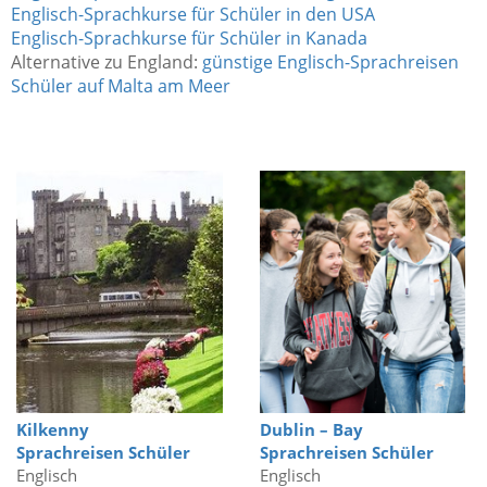
Englisch-Sprachkurse für Schüler in den USA
Englisch-Sprachkurse für Schüler in Kanada
Alternative zu England:
günstige Englisch-Sprachreisen
Schüler auf Malta am Meer
Kilkenny
Dublin – Bay
Sprachreisen Schüler
Sprachreisen Schüler
Englisch
Englisch